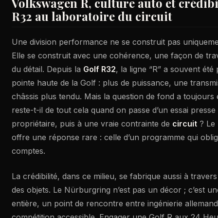
Volkswagen R, culture auto et crédibili
R32 au laboratoire du circuit
Une division performance ne se construit pas uniquemen
Elle se construit avec une cohérence, une façon de trava
du détail. Depuis la
Golf R32
, la ligne “R” a souvent ét
pointe haute de la Golf : plus de puissance, une transmi
châssis plus tendu. Mais la question de fond a toujours
reste-t-il de tout cela quand on passe d’un essai presse
propriétaire, puis à une vraie contrainte de
circuit
? Le 
offre une réponse rare : celle d’un programme qui obli
comptes.
La crédibilité, dans ce milieu, se fabrique aussi à travers 
des objets. Le Nürburgring n’est pas un décor ; c’est un
entière, un point de rencontre entre ingénierie allemand
compétition accessible. Engager une Golf R aux 24 Heur