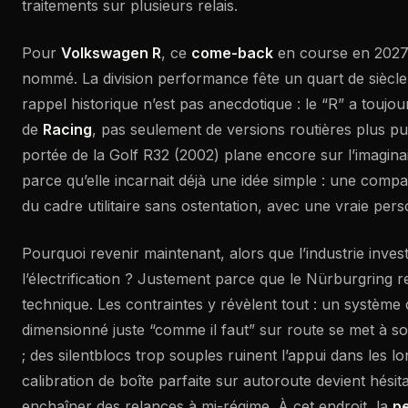
traitements sur plusieurs relais.
Pour
Volkswagen R
, ce
come-back
en course en 2027
nommé. La division performance fête un quart de siècle 
rappel historique n’est pas anecdotique : le “R” a touj
de
Racing
, pas seulement de versions routières plus pu
portée de la Golf R32 (2002) plane encore sur l’imagina
parce qu’elle incarnait déjà une idée simple : une compa
du cadre utilitaire sans ostentation, avec une vraie per
Pourquoi revenir maintenant, alors que l’industrie inve
l’électrification ? Justement parce que le Nürburgring re
technique. Les contraintes y révèlent tout : un système
dimensionné juste “comme il faut” sur route se met à so
; des silentblocs trop souples ruinent l’appui dans les 
calibration de boîte parfaite sur autoroute devient hésita
enchaîner des relances à mi-régime. À cet endroit, la
p