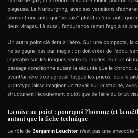
remise de gaz, et à rendre la voiture moins pointue lors
piégeuse. Le Nürburgring, avec ses variations d’adhér
souvent une auto qui “se cale” plutôt qu’une auto qui 
deux virages. Là aussi, l’endurance remet l’ego à sa pla
Un autre point clé tient à l’aéro. Sur une compacte, l
ne se gagne pas par magie : on doit créer de l’appui sa
ingérable sur les longues sections rapides. Sur un
circu
passage conditionne autant la sécurité que le chrono, u
avant/arrière trop agressif fatigue les pneus, puis le pilot
prototype laisse imaginer un travail sur la stabilité, ave
structurent l’écoulement plutôt que de faire du bruit vis
La mise au point : pourquoi l’homme (et la mé
autant que la fiche technique
Le rôle de
Benjamin Leuchter
n’est pas une anecdote “p