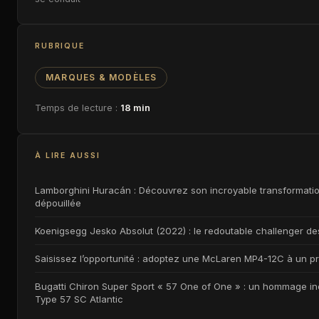
RUBRIQUE
MARQUES & MODÈLES
Temps de lecture :
18 min
À LIRE AUSSI
Lamborghini Huracán : Découvrez son incroyable transformat
dépouillée
Koenigsegg Jesko Absolut (2022) : le redoutable challenger des
Saisissez l’opportunité : adoptez une McLaren MP4-12C à un pri
Bugatti Chiron Super Sport « 57 One of One » : un hommage iné
Type 57 SC Atlantic