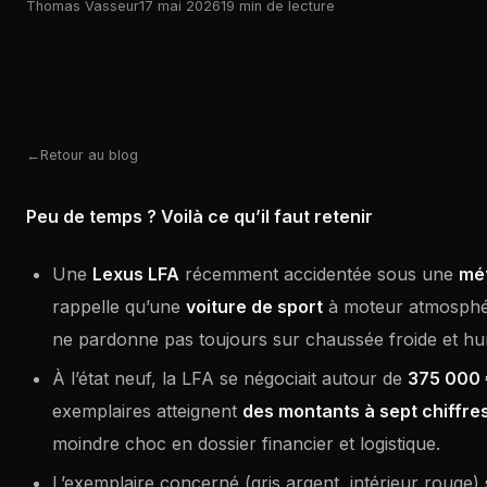
Thomas Vasseur
17 mai 2026
19 min de lecture
Retour au blog
Peu de temps ? Voilà ce qu’il faut retenir
Une
Lexus LFA
récemment accidentée sous une
mé
rappelle qu’une
voiture de sport
à moteur atmosphér
ne pardonne pas toujours sur chaussée froide et hu
À l’état neuf, la LFA se négociait autour de
375 000 
exemplaires atteignent
des montants à sept chiffre
moindre choc en dossier financier et logistique.
L’exemplaire concerné (gris argent, intérieur rouge) 