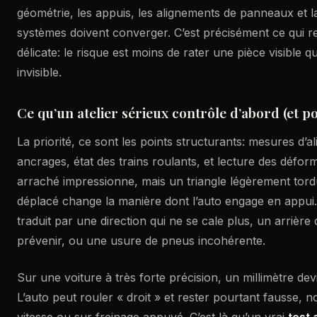
géométrie, les appuis, les alignements de panneaux et la
systèmes doivent converger. C’est précisément ce qui re
délicate: le risque est moins de rater une pièce visible q
invisible.
Ce qu’un atelier sérieux contrôle d’abord (et p
La priorité, ce sont les points structurants: mesures d’
ancrages, état des trains roulants, et lecture des défo
arraché impressionne, mais un triangle légèrement tor
déplacé change la manière dont l’auto engage en appui. 
traduit par une direction qui ne se cale plus, un arrière 
prévenir, ou une usure de pneus incohérente.
Sur une voiture à très forte précision, un millimètre d
L’auto peut rouler « droit » et rester pourtant fausse,
vitesse ou sur freinage appuyé. C’est là qu’un vrai
test 