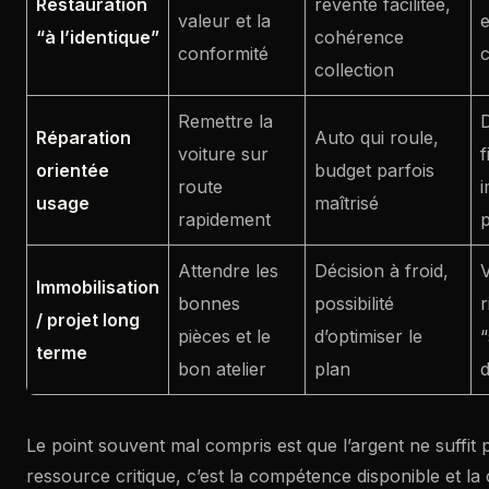
Restauration
revente facilitée,
valeur et la
e
“à l’identique”
cohérence
conformité
c
collection
Remettre la
D
Réparation
Auto qui roule,
voiture sur
f
orientée
budget parfois
route
i
usage
maîtrisé
rapidement
p
Attendre les
Décision à froid,
V
Immobilisation
bonnes
possibilité
r
/ projet long
pièces et le
d’optimiser le
“
terme
bon atelier
plan
d
Le point souvent mal compris est que l’argent ne suffit 
ressource critique, c’est la compétence disponible et l