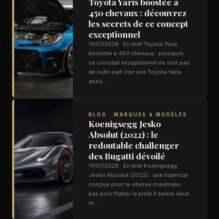
Toyota Yaris boostée à
450 chevaux : découvrez
les secrets de ce concept
exceptionnel
11/07/2026 · En bref Toyota Yaris
boostée à 450 chevaux : pourquoi
ce concept exceptionnel ne sort pas
de nulle part Voir une Toyota Yaris
asso…
BLOG · MARQUES & MODÈLES
Koenigsegg Jesko
Absolut (2022) : le
redoutable challenger
des Bugatti dévoilé
11/07/2026 · En bref Koenigsegg
Jesko Absolut (2022) : une hypercar
conçue pour la vitesse maximale,
pas pour flatter la piste Il existe deux
m…