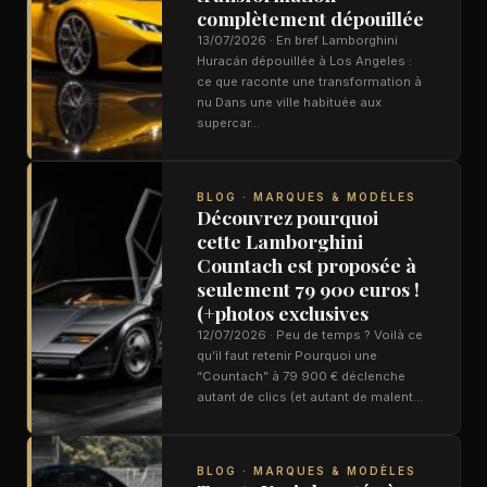
complètement dépouillée
13/07/2026 · En bref Lamborghini
Huracán dépouillée à Los Angeles :
ce que raconte une transformation à
nu Dans une ville habituée aux
supercar…
BLOG · MARQUES & MODÈLES
Découvrez pourquoi
cette Lamborghini
Countach est proposée à
seulement 79 900 euros !
(+photos exclusives
12/07/2026 · Peu de temps ? Voilà ce
qu’il faut retenir Pourquoi une
“Countach” à 79 900 € déclenche
autant de clics (et autant de malent…
BLOG · MARQUES & MODÈLES