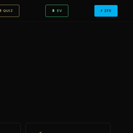
🎯 QUIZ
🔋 EV
⚡ ZFE