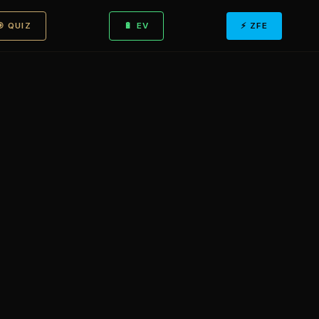
🎯 QUIZ
🔋 EV
⚡ ZFE