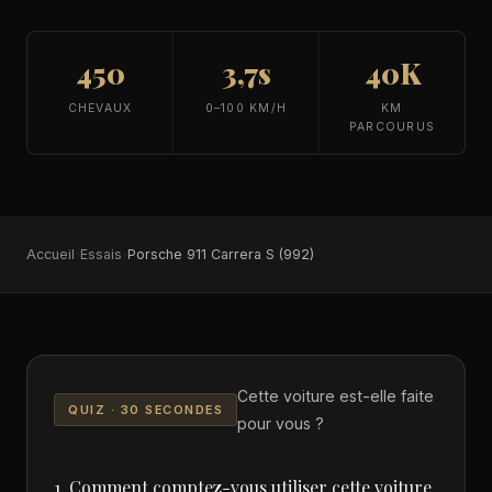
450
3,7s
40K
CHEVAUX
0–100 KM/H
KM
PARCOURUS
Accueil
›
Essais
›
Porsche 911 Carrera S (992)
Cette voiture est-elle faite
QUIZ · 30 SECONDES
pour vous ?
1. Comment comptez-vous utiliser cette voiture