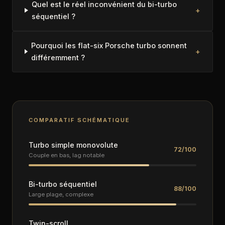
Quel est le réel inconvénient du bi-turbo
+
séquentiel ?
Pourquoi les flat-six Porsche turbo sonnent
+
différemment ?
COMPARATIF SCHÉMATIQUE
Turbo simple monovolute
72/100
Couple en bas, lag notable
Bi-turbo séquentiel
88/100
Large plage, complexe
Twin-scroll