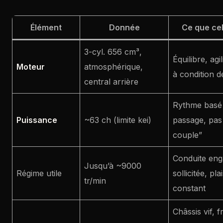
Élément
Donnée
Ce que cel
3-cyl. 656 cm³,
Équilibre, agi
Moteur
atmosphérique,
à condition 
central arrière
Rythme basé 
Puissance
~63 ch (limite kei)
passage, pas 
couple”
Conduite eng
Jusqu’à ~9000
Régime utile
sollicitée, pl
tr/min
constant
Châssis vif, f