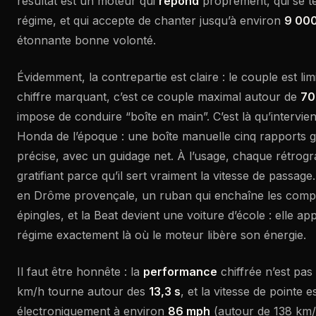
résultat est un moteur qui
répond
proprement, qui se t
régime, et qui accepte de chanter jusqu’à environ
9 000
étonnante bonne volonté.
Évidemment, la contrepartie est claire : le couple est limi
chiffre marquant, c’est ce couple maximal autour de
70
impose de conduire “boîte en main”. C’est là qu’intervien
Honda de l’époque : une boîte manuelle cinq rapports 
précise, avec un guidage net. À l’usage, chaque rétrog
gratifiant parce qu’il sert vraiment la vitesse de passag
en Drôme provençale, un ruban qui enchaîne les compr
épingles, et la Beat devient une voiture d’école : elle ap
régime exactement là où le moteur libère son énergie.
Il faut être honnête : la
performance
chiffrée n’est pas 
km/h tourne autour des
13,3 s
, et la vitesse de pointe es
électroniquement à environ
86 mph
(autour de 138 km/