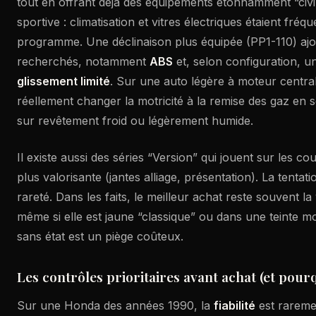
tout en offrant déjà des équipements étonnamment “civi
sportive : climatisation et vitres électriques étaient fr
programme. Une déclinaison plus équipée (PP1-110) ajo
recherchés, notamment
ABS
et, selon configuration, 
glissement limité
. Sur une auto légère à moteur centra
réellement changer la motricité à la remise des gaz en s
sur revêtement froid ou légèrement humide.
Il existe aussi des séries “Version” qui jouent sur les co
plus valorisante (jantes alliage, présentation). La tentat
rareté. Dans les faits, le meilleur achat reste souvent la 
même si elle est jaune “classique” ou dans une teinte mo
sans état est un piège coûteux.
Les contrôles prioritaires avant achat (et pour
Sur une Honda des années 1990, la
fiabilité
est raremen