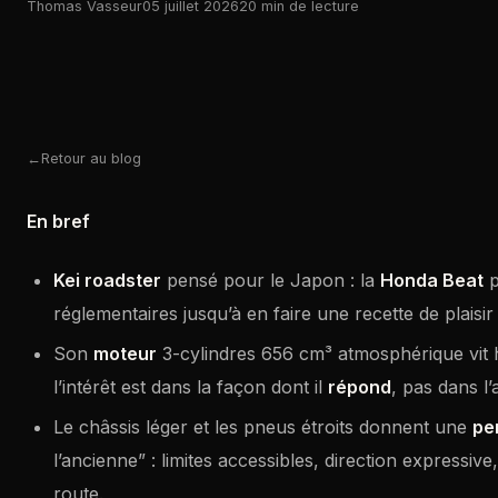
Thomas Vasseur
05 juillet 2026
20 min de lecture
Retour au blog
En bref
Kei roadster
pensé pour le Japon : la
Honda Beat
p
réglementaires jusqu’à en faire une recette de plaisir
Son
moteur
3-cylindres 656 cm³ atmosphérique vit h
l’intérêt est dans la façon dont il
répond
, pas dans l’
Le châssis léger et les pneus étroits donnent une
pe
l’ancienne” : limites accessibles, direction expressiv
route.