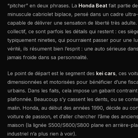
“pitcher” en deux phrases. La
Honda Beat
fait partie de
minuscule cabriolet biplace, pensé dans un cadre ultra-s
capable de délivrer une sensation de liberté très adulte.
collectif, ce sont parfois les détails qui restent : ces siè
typiquement nineties, qui pourraient passer pour une lu
vérité, ils résument bien l’esprit : une auto sérieuse dan
jamais froide dans sa personnalité.
Le point de départ est le segment des
kei cars
, ces voi
dimensionnées et motorisées pour bénéficier d’une fisca
urbains. Dans les faits, cela impose un gabarit contraint
plafonnée. Beaucoup s’y cassent les dents, ou se content
malin. Honda, au début des années 1990, décide au cont
voiture de passion, et d’aller chercher l’âme des anciens
maison (la lignée S500/S600/S800 plane en arrière-pla
industriel n’a plus rien à voir).