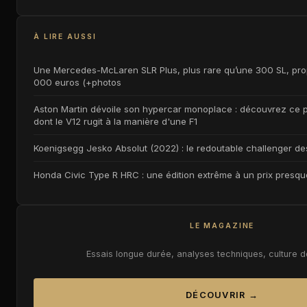
À LIRE AUSSI
Une Mercedes-McLaren SLR Plus, plus rare qu’une 300 SL, pr
000 euros (+photos
Aston Martin dévoile son hypercar monoplace : découvrez ce p
dont le V12 rugit à la manière d'une F1
Koenigsegg Jesko Absolut (2022) : le redoutable challenger des
Honda Civic Type R HRC : une édition extrême à un prix presq
LE MAGAZINE
Essais longue durée, analyses techniques, culture 
DÉCOUVRIR →