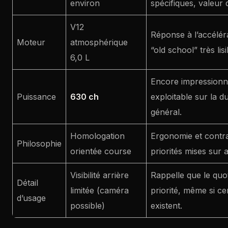
environ
spécifiques, valeur 
V12
Réponse à l’accélér
Moteur
atmosphérique
“old school” très lis
6,0 L
Encore impressionna
Puissance
630 ch
exploitable sur la du
général.
Homologation
Ergonomie et contra
Philosophie
orientée course
priorités mises sur 
Visibilité arrière
Rappelle que le quoti
Détail
limitée (caméra
priorité, même si ce
d’usage
possible)
existent.