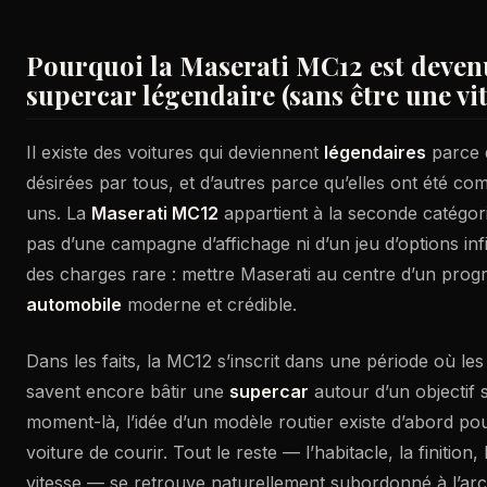
Pourquoi la Maserati MC12 est deven
supercar légendaire (sans être une vit
Il existe des voitures qui deviennent
légendaires
parce q
désirées par tous, et d’autres parce qu’elles ont été co
uns. La
Maserati MC12
appartient à la seconde catégori
pas d’une campagne d’affichage ni d’un jeu d’options inf
des charges rare : mettre Maserati au centre d’un pr
automobile
moderne et crédible.
Dans les faits, la MC12 s’inscrit dans une période où les
savent encore bâtir une
supercar
autour d’un objectif s
moment-là, l’idée d’un modèle routier existe d’abord po
voiture de courir. Tout le reste — l’habitacle, la finition
vitesse — se retrouve naturellement subordonné à l’arc