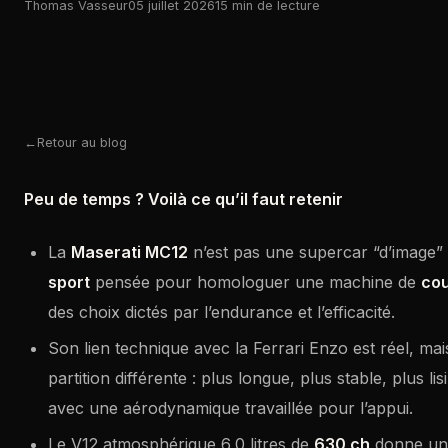
Thomas Vasseur
05 juillet 2026
15 min de lecture
Retour au blog
Peu de temps ? Voilà ce qu’il faut retenir
La
Maserati MC12
n’est pas une supercar “d’image” 
sport
pensée pour homologuer une machine de
cou
des choix dictés par l’endurance et l’efficacité.
Son lien technique avec la Ferrari Enzo est réel, ma
partition différente : plus longue, plus stable, plus li
avec une aérodynamique travaillée pour l’appui.
Le V12 atmosphérique 6,0 litres de
630 ch
donne u