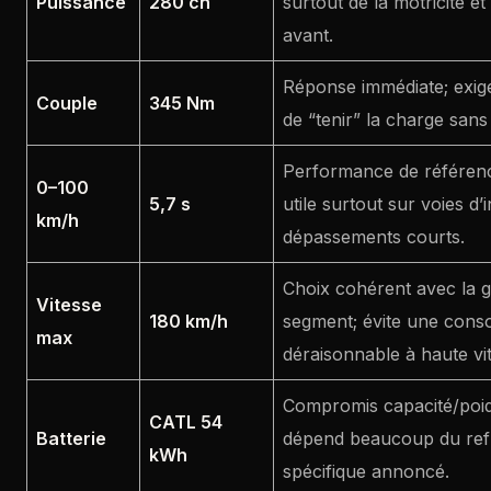
Puissance
280 ch
surtout de la motricité et
avant.
Réponse immédiate; exig
Couple
345 Nm
de “tenir” la charge sans 
Performance de référenc
0–100
5,7 s
utile surtout sur voies d’i
km/h
dépassements courts.
Choix cohérent avec la ge
Vitesse
180 km/h
segment; évite une con
max
déraisonnable à haute vi
Compromis capacité/poid
CATL 54
Batterie
dépend beaucoup du ref
kWh
spécifique annoncé.