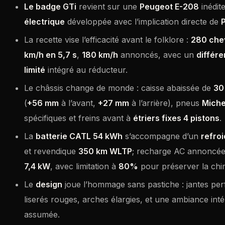
Le badge GTi
revient sur une
Peugeot E-208
inédite
électrique
développée avec l’implication directe de
La recette vise l’efficacité avant le folklore :
280 che
km/h en 5,7 s
,
180 km/h
annoncés, avec un
différe
limité
intégré au réducteur.
Le châssis change de monde : caisse abaissée de
30
(
+56 mm
à l’avant,
+27 mm
à l’arrière), pneus
Miche
spécifiques et freins avant à
étriers fixes 4 pistons
.
La
batterie CATL 54 kWh
s’accompagne d’un
refro
et revendique
350 km WLTP
; recharge AC annoncé
7,4 kW
, avec limitation à
80%
pour préserver la chi
Le
design
joue l’hommage sans pastiche : jantes per
liserés rouges, arches élargies, et une ambiance inté
assumée.