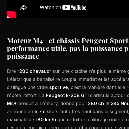
Moteur M4+ et châssis Peugeot Sport 
performance utile, pas la puissance p
puissance
Dire “
280 chevaux
” sur une citadine n’a plus le même go
L’électrique a banalisé le couple immédiat et les accélér
distingue une vraie
sportive
, c’est la manière dont elle
répète l’effort. La
Peugeot E-208 GTi
s’articule autour 
M4+
produit à Trémery, donné pour
280 ch
et
345 Nm
annoncé en
5,7 s
situe l’auto très haut dans le segment
maximale de
180 km/h
qui traduit un calibrage orienté 
gestion d’énergie cohérente) plutôt qu’une course symbo