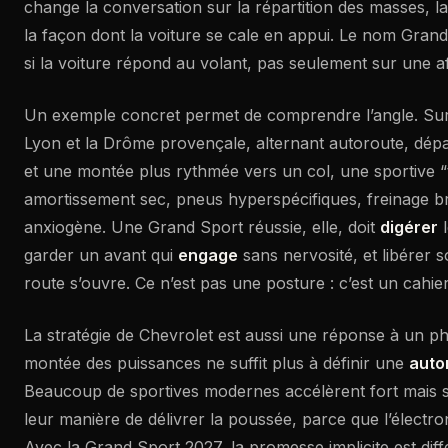
change la conversation sur la répartition des masses, la
la façon dont la voiture se cale en appui. Le nom Grand 
si la voiture répond au volant, pas seulement sur une af
Un exemple concret permet de comprendre l’angle. Sur 
Lyon et la Drôme provençale, alternant autoroute, dép
et une montée plus rythmée vers un col, une sportive “tr
amortissement sec, pneus hyperspécifiques, freinage b
anxiogène. Une Grand Sport réussie, elle, doit
digérer
l
garder un avant qui
engage
sans nervosité, et libérer 
route s’ouvre. Ce n’est pas une posture : c’est un cahie
La stratégie de Chevrolet est aussi une réponse à un p
montée des puissances ne suffit plus à définir une
auto
Beaucoup de sportives modernes accélèrent fort mais 
leur manière de délivrer la poussée, parce que l’électron
Avec la Grand Sport 2027, la promesse implicite est diff