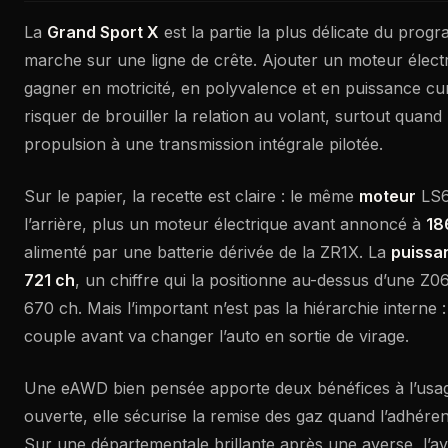
La
Grand Sport X
est la partie la plus délicate du prog
marche sur une ligne de crête. Ajouter un moteur électri
gagner en motricité, en polyvalence et en puissance cum
risquer de brouiller la relation au volant, surtout quand
propulsion à une transmission intégrale pilotée.
Sur le papier, la recette est claire : le même
moteur
LS6 
l’arrière, plus un moteur électrique avant annoncé à
18
alimenté par une batterie dérivée de la ZR1X. La
puissa
721 ch
, un chiffre qui la positionne au-dessus d’une Z
670 ch. Mais l’important n’est pas la hiérarchie interne :
couple avant va changer l’auto en sortie de virage.
Une eAWD bien pensée apporte deux bénéfices à l’usag
ouverte, elle sécurise la remise des gaz quand l’adhéren
Sur une départementale brillante après une averse, l’ava