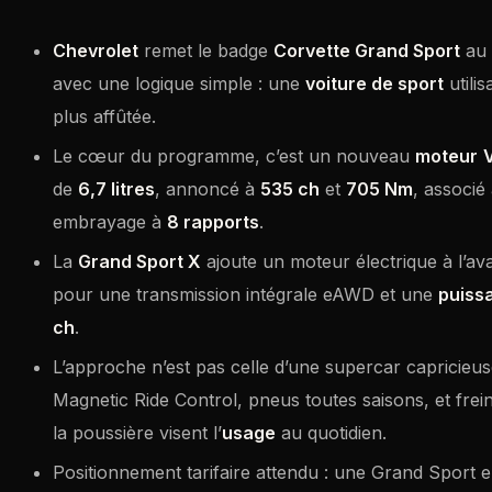
Chevrolet
remet le badge
Corvette Grand Sport
au 
avec une logique simple : une
voiture de sport
utili
plus affûtée.
Le cœur du programme, c’est un nouveau
moteur
de
6,7 litres
, annoncé à
535 ch
et
705 Nm
, associé
embrayage à
8 rapports
.
La
Grand Sport X
ajoute un moteur électrique à l’ava
pour une transmission intégrale eAWD et une
puiss
ch
.
L’approche n’est pas celle d’une supercar capricieu
Magnetic Ride Control, pneus toutes saisons, et frei
la poussière visent l’
usage
au quotidien.
Positionnement tarifaire attendu : une Grand Sport e