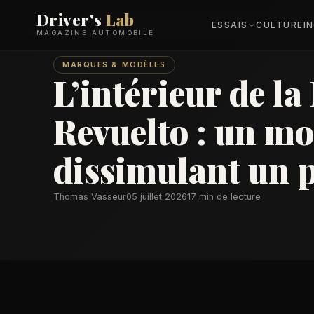
Driver's
Lab
ESSAIS
CULTURE
I
MAGAZINE AUTOMOBILE
MARQUES & MODÈLES
L’intérieur de l
Revuelto : un mo
dissimulant un 
Thomas Vasseur
05 juillet 2026
17 min de lecture