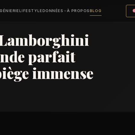
NGÉNIERIE
LIFESTYLE
DONNÉES
À PROPOS
BLOG
a Lamborghini
nde parfait
piège immense