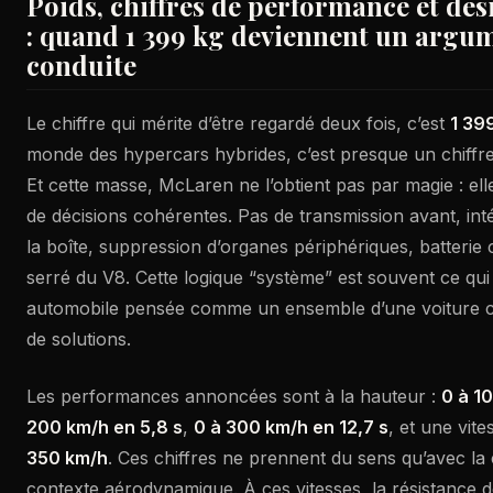
Poids, chiffres de performance et des
: quand 1 399 kg deviennent un argu
conduite
Le chiffre qui mérite d’être regardé deux fois, c’est
1 39
monde des hypercars hybrides, c’est presque un chiffr
Et cette masse, McLaren ne l’obtient pas par magie : ell
de décisions cohérentes. Pas de transmission avant, int
la boîte, suppression d’organes périphériques, batterie
serré du V8. Cette logique “système” est souvent ce qui
automobile pensée comme un ensemble d’une voiture co
de solutions.
Les performances annoncées sont à la hauteur :
0 à 1
200 km/h en 5,8 s
,
0 à 300 km/h en 12,7 s
, et une vit
350 km/h
. Ces chiffres ne prennent du sens qu’avec la 
contexte aérodynamique. À ces vitesses, la résistance de