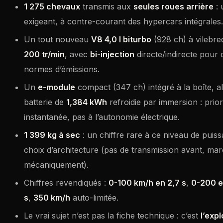
1 275 chevaux
transmis aux
seules roues arrière
: 
exigeant, à contre-courant des hypercars intégrales.
Un tout nouveau
V8 4,0 l biturbo
(928 ch) à vilebre
200 tr/min
, avec
bi-injection
directe/indirecte pour 
normes d’émissions.
Un
e-module
compact (347 ch) intégré à la boîte, a
batterie de
1,384 kWh
refroidie par immersion : prior
instantanée, pas à l’autonomie électrique.
1 399 kg à sec
: un chiffre rare à ce niveau de puis
choix d’architecture (pas de transmission avant, ma
mécaniquement).
Chiffres revendiqués :
0-100 km/h en 2,7 s
,
0-200 e
s
,
350 km/h
auto-limitée.
Le vrai sujet n’est pas la fiche technique : c’est
l’expl