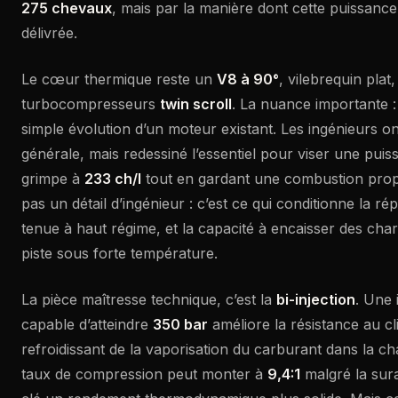
275 chevaux
, mais par la manière dont cette puissance
délivrée.
Le cœur thermique reste un
V8 à 90°
, vilebrequin plat
turbocompresseurs
twin scroll
. La nuance importante :
simple évolution d’un moteur existant. Les ingénieurs on
générale, mais redessiné l’essentiel pour viser une puis
grimpe à
233 ch/l
tout en gardant une combustion propr
pas un détail d’ingénieur : c’est ce qui conditionne la r
tenue à haut régime, et la capacité à encaisser des ch
piste sous forte température.
La pièce maîtresse technique, c’est la
bi-injection
. Une 
capable d’atteindre
350 bar
améliore la résistance au cli
refroidissant de la vaporisation du carburant dans la ch
taux de compression peut monter à
9,4:1
malgré la sura