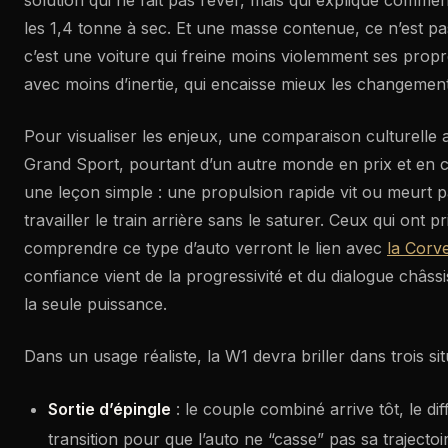
solution qui ne fait pas rêver, mais qui explique comme
les 1,4 tonne à sec. Et une masse contenue, ce n’est p
c’est une voiture qui freine moins violemment ses propre
avec moins d’inertie, qui encaisse mieux les changement
Pour visualiser les enjeux, une comparaison culturelle 
Grand Sport, pourtant d’un autre monde en prix et en 
une leçon simple : une propulsion rapide vit ou meurt pa
travailler le train arrière sans le saturer. Ceux qui ont p
comprendre ce type d’auto verront le lien avec
la Corv
confiance vient de la progressivité et du dialogue châss
la seule puissance.
Dans un usage réaliste, la W1 devra briller dans trois sit
Sortie d’épingle
: le couple combiné arrive tôt, le diffé
transition pour que l’auto ne “casse” pas sa trajectoi