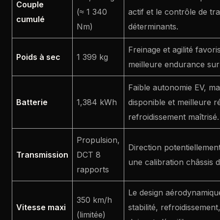
Couple
(≈ 1 340
actif et le contrôle de t
cumulé
Nm)
déterminants.
Freinage et agilité favori
Poids à sec
1 399 kg
meilleure endurance sur
Faible autonomie EV, ma
Batterie
1,384 kWh
disponible et meilleure ré
refroidissement maîtrisé.
Propulsion,
Direction potentiellemen
Transmission
DCT 8
une calibration châssis d
rapports
Le design aérodynamique 
350 km/h
Vitesse maxi
stabilité, refroidissement
(limitée)