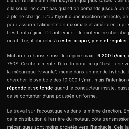
clé un rendement thermodynamique plus solide. Mais cett
elle seule, ne suffit pas quand on demande jusqu’à un n
à pleine charge. D’où l’ajout d’une injection indirecte,
pour assurer l’alimentation maximale et améliorer la p
très haut régime. Dit autrement : le moteur ne cherche 
un chiffre, il cherche à
rester propre, plein et régulier
McLaren rehausse aussi le régime maxi :
9 200 tr/min
,
750S. Ce choix mérite d’être lu pour ce qu’il est : une 
la mécanique “vivante”, même dans un monde hybride. P
chercher le symbole des 10 000 tr/min, mais l’intention es
réponde
et
se tende
quand le conducteur insiste, passé
de se contenter d’une poussée uniforme.
Le travail sur l’acoustique va dans la même direction. E
de la distribution à l’arrière du moteur, côté transmission
mécaniques sont moins projetés vers l’habitacle. Cela l