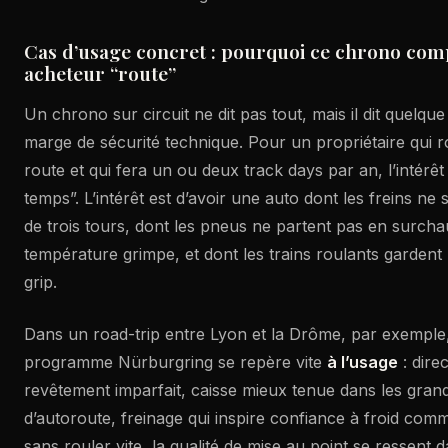
Cas d’usage concret : pourquoi ce chrono com
acheteur “route”
Un chrono sur circuit ne dit pas tout, mais il dit quelque 
marge de sécurité technique. Pour un propriétaire qui r
route et qui fera un ou deux track days par an, l’intérêt 
temps”. L’intérêt est d’avoir une auto dont les freins ne
de trois tours, dont les pneus ne partent pas en surcha
température grimpe, et dont les trains roulants gardent 
grip.
Dans un road-trip entre Lyon et la Drôme, par exemple,
programme Nürburgring se repère vite
à l’usage
: dire
revêtement imparfait, caisse mieux tenue dans les gra
d’autoroute, freinage qui inspire confiance à froid co
sans rouler vite, la qualité de mise au point se ressent 