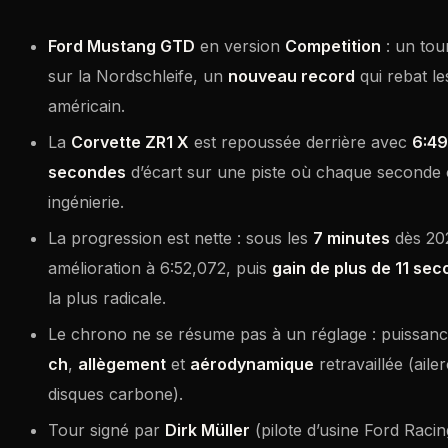
Ford Mustang GTD
en version
Competition
: un tou
sur la Nordschleife, un
nouveau record
qui rebat le
américain.
La
Corvette ZR1 X
est repoussée derrière avec
6:49
secondes
d’écart sur une piste où chaque seconde
ingénierie.
La progression est nette : sous les
7 minutes
dès 202
amélioration à 6:52,072, puis
gain de plus de 11 se
la plus radicale.
Le chrono ne se résume pas à un réglage : puissan
ch
,
allègement
et
aérodynamique
retravaillée (ail
disques carbone).
Tour signé par
Dirk Müller
(pilote d’usine Ford Racin