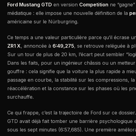
Ford Mustang GTD
en version
Competition
ne “gagne”
médiatique : elle impose une nouvelle définition de la
pe
américaine sur le Nürburgring.
Ce temps a une valeur particulière parce qu’il écrase u
ZR1 X
, annoncée à
6:49,275
, se retrouve reléguée à p
Sur un tour de plus de 20 km, l’écart peut sembler “logi
Dans les faits, pour un ingénieur châssis ou un metteur 
gouffre : cela signifie que la voiture la plus rapide a mie
passage en courbe, la stabilité sur les compressions, la 
réaccélération et la constance sur les phases où les pn
surchauffe.
Ce qui frappe, c’est la trajectoire de Ford sur ce dossi
GTD avait déjà fait tomber une barrière psychologique 
sous les sept minutes (6:57,685). Une première améliora