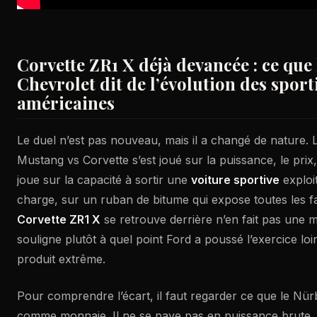
Corvette ZR1 X déjà devancée : ce que 
Chevrolet dit de l’évolution des sport
américaines
Le duel n’est pas nouveau, mais il a changé de nature.
Mustang vs Corvette s’est joué sur la puissance, le prix, 
joue sur la capacité à sortir une
voiture sportive
exploi
charge, sur un ruban de bitume qui expose toutes les fa
Corvette ZR1 X
se retrouve derrière n’en fait pas une 
souligne plutôt à quel point Ford a poussé l’exercice lo
produit extrême.
Pour comprendre l’écart, il faut regarder ce que le Nü
comme monnaie. Il ne se paye pas en puissance brute, m