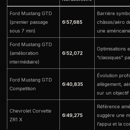
Ford Mustang GTD
Barrière symbo
(premier passage
6:57,685
châssis/aéro d
sous 7 min)
une américaine
Ford Mustang GTD
Optimisations e
(amélioration
6:52,072
“classiques” par
intermédiaire)
Évolution prof
Ford Mustang GTD
6:40,835
allègement, aé
Competition
sur un objecti
Référence améri
Chevrolet Corvette
6:49,275
suggère une m
ZR1 X
l’appui et la c