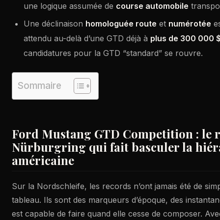
une logique assumée de
course automobile
transpos
Une déclinaison
homologuée route
et
numérotée
es
attendu au-delà d’une GTD déjà à
plus de 300 000 
candidatures pour la GTD “standard” se rouvre.
Sommaire
Ford Mustang GTD Competition : le 
Nürburgring qui fait basculer la hié
américaine
Sur la Nordschleife, les records n’ont jamais été de sim
tableau. Ils sont des marqueurs d’époque, des instantané
est capable de faire quand elle cesse de composer. Av