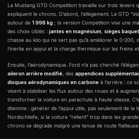
La Mustang GTD Competition travaille sur trois leviers 
expliquent le chrono. D’abord, l’allègement. La GTD “s
autour de
1 998 kg
; la version Competition vise une m
des choix ciblés :
jantes en magnésium
,
sièges baque
chasse au kilo qui ne sert pas qu’à améliorer le 0-200, 
l’inertie en appui et la charge thermique sur les freins 
Ensuite, l’aérodynamique. Ford n’a pas cherché l’élégance
aileron arrière modifié
, des
appendices supplémentair
disques aérodynamiques en carbone
à l’arrière : ce s
visent à stabiliser les flux autour des roues et à augme
transformer la voiture en parachute à haute vitesse. C’
dilemme : générer de l’appui utile, pas seulement de la t
Nordschleife, si la voiture “retient” trop dans les grande
chrono se dégrade malgré une tenue de route flatteuse