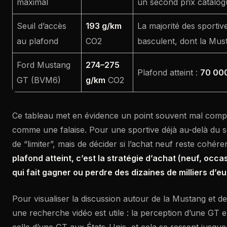
maximal
un second prix catalog
Seuil d’accès
193 g/km
La majorité des sportiv
au plafond
CO2
basculent, dont la Mus
Ford Mustang
274–275
Plafond atteint :
70 00
GT (BVM6)
g/km
CO2
Ce tableau met en évidence un point souvent mal compri
comme une falaise. Pour une sportive déjà au-delà du seu
de “limiter”, mais de décider si l’achat neuf reste cohéren
plafond atteint, c’est la stratégie d’achat (neuf, occas
qui fait gagner ou perdre des dizaines de milliers d’e
Pour visualiser la discussion autour de la Mustang et de
une recherche vidéo est utile : la perception d’une GT 