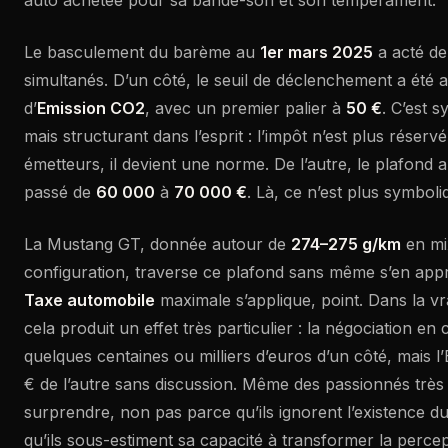
auto achetée pour sa bande-son et son tempérament.
Le basculement du barème au
1er mars 2025
a acté d
simultanés. D’un côté, le seuil de déclenchement a été 
d’
Emission CO2
, avec un premier palier à
50 €
. C’est 
mais structurant dans l’esprit : l’impôt n’est plus réser
émetteurs, il devient une norme. De l’autre, le plafond 
passé de
60 000
à
70 000 €
. Là, ce n’est plus symboli
La Mustang GT, donnée autour de
274–275 g/km
en mi
configuration, traverse ce plafond sans même s’en appro
Taxe automobile
maximale s’applique, point. Dans la vr
cela produit un effet très particulier : la négociation e
quelques centaines ou milliers d’euros d’un côté, mais l
€ de l’autre sans discussion. Même des passionnés très a
surprendre, non pas parce qu’ils ignorent l’existence d
qu’ils sous-estiment sa capacité à transformer la perce