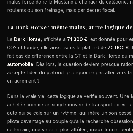
malus force donc la Mustang à changer de catégorie, n
roulants ou son freinage, mais par décret fiscal.
La Dark Horse : même malus, autre logique de
La
Dark Horse
, affichée à
71 300 €
, est donnée pour 
CO2 et tombe, elle aussi, sous le plafond de
70 000 €
.
fait pas de différence entre la GT et la Dark Horse au
automobile
. Dès lors, la question devient presque ration
accepte l’idée du plafond, pourquoi ne pas aller vers la
en agrément ?
Dans la vraie vie, cette logique se vérifie souvent. Un
achetée comme un simple moyen de transport : c’est un
auto qui se cale sur un rythme, qui libère un son passé 
pilote davantage au couple qu’à la recherche obsessio
ce terrain, une version plus affûtée, mieux tenue, peut 