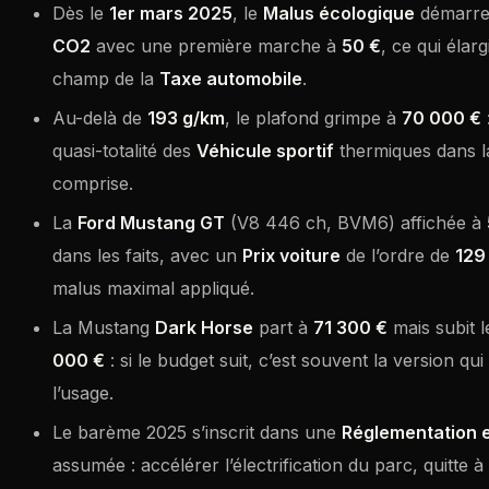
Dès le
1er mars 2025
, le
Malus écologique
démarr
CO2
avec une première marche à
50 €
, ce qui élar
champ de la
Taxe automobile
.
Au-delà de
193 g/km
, le plafond grimpe à
70 000 €
quasi-totalité des
Véhicule sportif
thermiques dans l
comprise.
La
Ford Mustang GT
(V8 446 ch, BVM6) affichée à
dans les faits, avec un
Prix voiture
de l’ordre de
129
malus maximal appliqué.
La Mustang
Dark Horse
part à
71 300 €
mais subit 
000 €
: si le budget suit, c’est souvent la version qui
l’usage.
Le barème 2025 s’inscrit dans une
Réglementation 
assumée : accélérer l’électrification du parc, quitte 