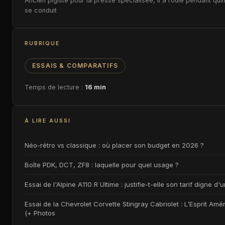
Ancien pigiste pour la presse spécialisée, il a roulé pendant qui
se conduit
RUBRIQUE
ESSAIS & COMPARATIFS
Temps de lecture :
16 min
À LIRE AUSSI
Néo-rétro vs classique : où placer son budget en 2026 ?
Boîte PDK, DCT, ZF8 : laquelle pour quel usage ?
Essai de l'Alpine A110 R Ultime : justifie-t-elle son tarif digne d
Essai de la Chevrolet Corvette Stingray Cabriolet : L'Esprit Amé
(+ Photos