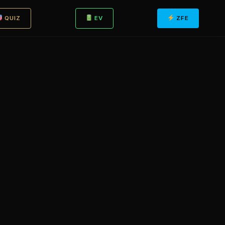
QUIZ
EV
ZFE