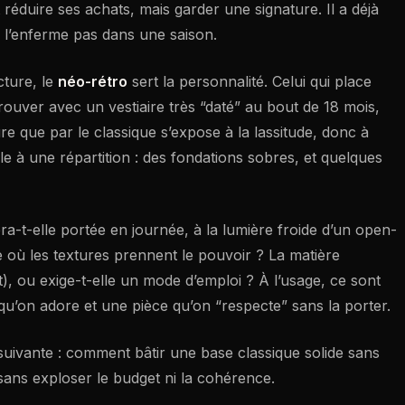
t réduire ses achats, mais garder une signature. Il a déjà
e l’enferme pas dans une saison.
cture, le
néo-rétro
sert la personnalité. Celui qui place
rouver avec un vestiaire très “daté” au bout de 18 mois,
 jure que par le classique s’expose à la lassitude, donc à
e à une répartition : des fondations sobres, et quelques
era-t-elle portée en journée, à la lumière froide d’un open-
ge où les textures prennent le pouvoir ? La matière
t), ou exige-t-elle un mode d’emploi ? À l’usage, ce sont
e qu’on adore et une pièce qu’on “respecte” sans la porter.
suivante : comment bâtir une base classique solide sans
 sans exploser le budget ni la cohérence.