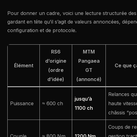
Pour donner un cadre, voici une lecture structurée d
gardant en tête qu’il s’agit de valeurs annoncées, dépe
configuration et de protocole.
RS6
MTM
d’origine
Pangaea
Élément
Ce que ç
(ordre
GT
d’idée)
(annoncé)
Relances qu
jusqu’à
Puissance
≈ 600 ch
haute vitess
1100 ch
châssis “pos
Coups de re
Couple
≈ 800 Nm
1200 Nm
gestion trac