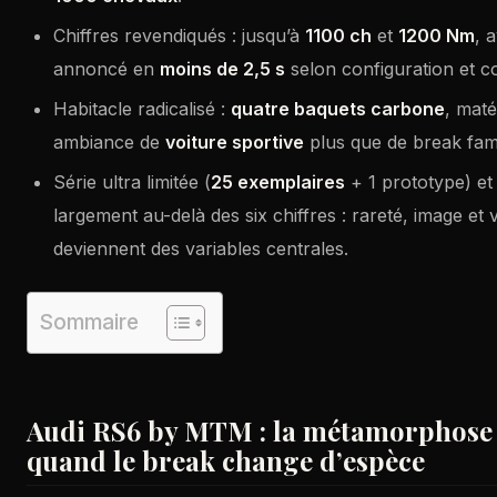
Chiffres revendiqués : jusqu’à
1100 ch
et
1200 Nm
, 
annoncé en
moins de 2,5 s
selon configuration et co
Habitacle radicalisé :
quatre baquets carbone
, maté
ambiance de
voiture sportive
plus que de break famil
Série ultra limitée (
25 exemplaires
+ 1 prototype) et 
largement au-delà des six chiffres : rareté, image et 
deviennent des variables centrales.
Sommaire
Audi RS6 by MTM : la métamorphose
quand le break change d’espèce