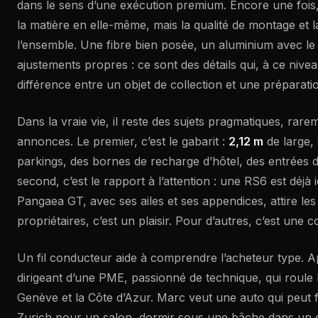
dans le sens d’une exécution premium. Encore une fois, 
la matière en elle-même, mais la qualité de montage et 
l’ensemble. Une fibre bien posée, un aluminium avec le
ajustements propres : ce sont des détails qui, à ce nivea
différence entre un objet de collection et une préparation 
Dans la vraie vie, il reste des sujets pragmatiques, rar
annonces. Le premier, c’est le gabarit :
2,12 m
de large, c
parkings, des bornes de recharge d’hôtel, des entrées d
second, c’est le rapport à l’attention : une RS6 est déjà 
Pangaea GT, avec ses ailes et ses appendices, attire les
propriétaires, c’est un plaisir. Pour d’autres, c’est une c
Un fil conducteur aide à comprendre l’acheteur type. 
dirigeant d’une PME, passionné de technique, qui roul
Genève et la Côte d’Azur. Marc veut une auto qui peut fa
Zurich pour un salon, dormir sous une bâche dans un g