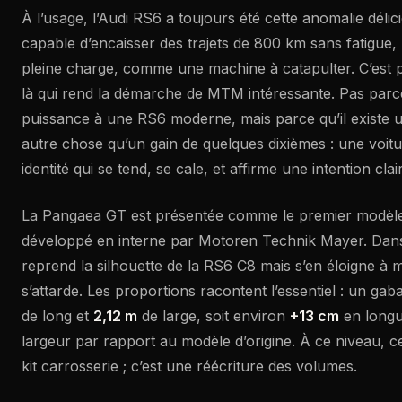
À l’usage, l’Audi RS6 a toujours été cette anomalie délic
capable d’encaisser des trajets de 800 km sans fatigue,
pleine charge, comme une machine à catapulter. C’est 
là qui rend la démarche de MTM intéressante. Pas parce
puissance à une RS6 moderne, mais parce qu’il existe u
autre chose qu’un gain de quelques dixièmes : une voit
identité qui se tend, se cale, et affirme une intention clai
La Pangaea GT est présentée comme le premier modèle
développé en interne par Motoren Technik Mayer. Dans l
reprend la silhouette de la RS6 C8 mais s’en éloigne à 
s’attarde. Les proportions racontent l’essentiel : un ga
de long et
2,12 m
de large, soit environ
+13 cm
en longu
largeur par rapport au modèle d’origine. À ce niveau, ce
kit carrosserie ; c’est une réécriture des volumes.