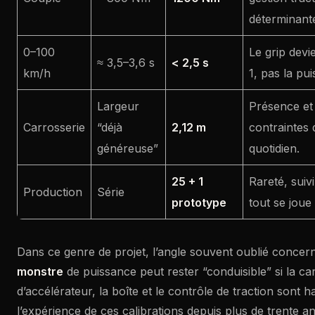
déterminant
0–100
Le grip dev
≈ 3,5–3,6 s
< 2,5 s
km/h
1, pas la pu
Largeur
Présence et 
Carrosserie
“déjà
2,12 m
contraintes 
généreuse”
quotidien.
25 + 1
Rareté, suivi
Production
Série
prototype
tout se joue 
Dans ce genre de projet, l’angle souvent oublié concern
monstre
de puissance peut rester “conduisible” si la ca
d’accélérateur, la boîte et le contrôle de traction sont
l’expérience de ces calibrations depuis plus de trente a