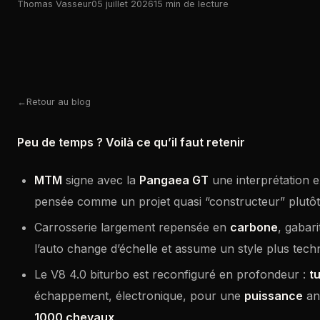
Thomas Vasseur
05 juillet 2026
15 min de lecture
Retour au blog
Peu de temps ? Voilà ce qu’il faut retenir
MTM
signe avec la
Pangaea GT
une interprétation e
pensée comme un projet quasi “constructeur” plutô
Carrosserie largement repensée en
carbone
, gabari
l’auto change d’échelle et assume un style plus tech
Le V8 4.0 biturbo est reconfiguré en profondeur :
t
échappement, électronique, pour une
puissance
an
1000 chevaux
.