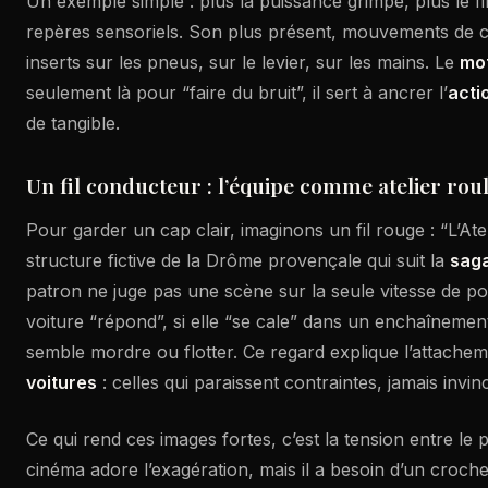
Un exemple simple : plus la puissance grimpe, plus le 
repères sensoriels. Son plus présent, mouvements de c
inserts sur les pneus, sur le levier, sur les mains. Le
mo
seulement là pour “faire du bruit”, il sert à ancrer l’
acti
de tangible.
Un fil conducteur : l’équipe comme atelier rou
Pour garder un cap clair, imaginons un fil rouge : “L’Atel
structure fictive de la Drôme provençale qui suit la
sag
patron ne juge pas une scène sur la seule vitesse de poin
voiture “répond”, si elle “se cale” dans un enchaînement,
semble mordre ou flotter. Ce regard explique l’attachem
voitures
: celles qui paraissent contraintes, jamais invinc
Ce qui rend ces images fortes, c’est la tension entre le pl
cinéma adore l’exagération, mais il a besoin d’un croche