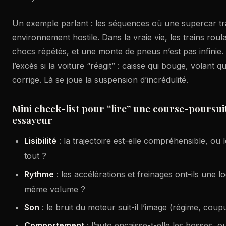
Un exemple parlant : les séquences où une supercar t
environnement hostile. Dans la vraie vie, les trains roul
chocs répétés, et une monte de pneus n’est pas infinie.
l’excès si la voiture “réagit” : caisse qui bouge, volant q
corrige. Là se joue la suspension d’incrédulité.
Mini check-list pour “lire” une course-pours
essayeur
Lisibilité
: la trajectoire est-elle compréhensible, ou 
tout ?
Rythme
: les accélérations et freinages ont-ils une lo
même volume ?
Son
: le bruit du moteur suit-il l’image (régime, coup
Comportement
: l’auto encaisse-t-elle les bosses, o