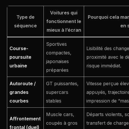
Voitures qui
Type de
Pourquoi cela mar
fonctionnent le
séquence
en 
mieux à l’écran
Sportives
Course-
Lisibilité des chang
compactes,
poursuite
proximité avec le d
japonaises
urbaine
risque immédiat.
préparées
Autoroute /
GT puissantes,
Vitesse perçue élev
grandes
supercars
appuyés, trajectoir
courbes
stables
impression de “mas
Muscle cars,
Départs violents, s
Affrontement
coupés à gros
transfert de charge
frontal (duel)