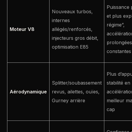
Puissance 
Nouveaux turbos,
et plus exp
internes
régime”,
Moteur V8
allégés/renforcés,
accélératio
injecteurs gros débit,
prolongées
optimisation E85
constantes
Plus d’appu
Splitter/soubassement
stabilité en
Aérodynamique
revus, ailettes, ouïes,
accélératio
Gurney arrière
meilleur ma
cap
Confiance 