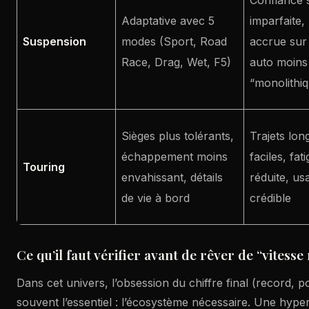
Adaptative avec 5
imparfaite,
Suspension
modes (Sport, Road
accrue sur 
Race, Drag, Wet, F5)
auto moins
“monolithi
Sièges plus tolérants,
Trajets lon
échappement moins
faciles, fat
Touring
envahissant, détails
réduite, us
de vie à bord
crédible
Ce qu’il faut vérifier avant de rêver de “vitess
Dans cet univers, l’obsession du chiffre final (record,
souvent l’essentiel : l’écosystème nécessaire. Une hyp