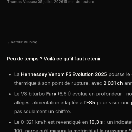
Thomas Vasseur
05 juillet 2026
15 min de lecture
Retour au blog
Peu de temps ? Voilà ce qu’il faut retenir
La
Hennessey Venom F5 Evolution 2025
pousse le 
thermique à son point de rupture, avec
2 031 ch
anno
Le V8 biturbo
Fury
(6,6 l) évolue en profondeur : n
allégés, alimentation adaptée à l’
E85
pour viser une
pas seulement un chiffre.
Le 0–321 km/h est revendiqué en
10,3 s
: un indicate
100, parce qu’il mesure la motricité et la puissance 