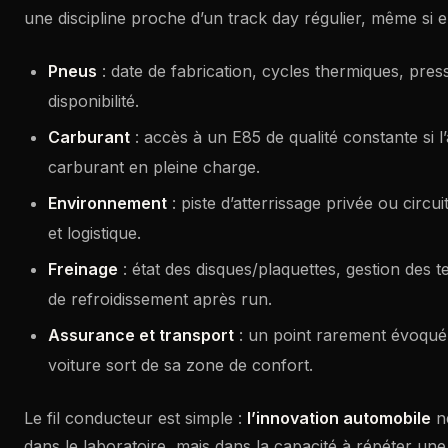
une discipline proche d’un track day régulier, même si e
Pneus
: date de fabrication, cycles thermiques, press
disponibilité.
Carburant
: accès à un E85 de qualité constante si l
carburant en pleine charge.
Environnement
: piste d’atterrissage privée ou circ
et logistique.
Freinage
: état des disques/plaquettes, gestion des 
de refroidissement après run.
Assurance et transport
: un point rarement évoqué
voiture sort de sa zone de confort.
Le fil conducteur est simple :
l’innovation automobile
ne
dans le laboratoire, mais dans la capacité à répéter un