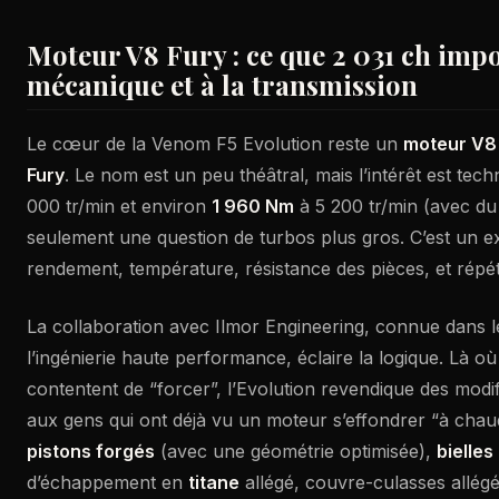
Moteur V8 Fury : ce que 2 031 ch impo
mécanique et à la transmission
Le cœur de la Venom F5 Evolution reste un
moteur V8
Fury
. Le nom est un peu théâtral, mais l’intérêt est tech
000 tr/min et environ
1 960 Nm
à 5 200 tr/min (avec d
seulement une question de turbos plus gros. C’est un ex
rendement, température, résistance des pièces, et répéta
La collaboration avec Ilmor Engineering, connue dans le
l’ingénierie haute performance, éclaire la logique. Là où
contentent de “forcer”, l’Evolution revendique des modif
aux gens qui ont déjà vu un moteur s’effondrer “à chaud
pistons forgés
(avec une géométrie optimisée),
bielles
d’échappement en
titane
allégé, couvre-culasses allégés