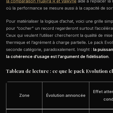
la comparaison Huayra R et Valkyrie
aide à replacer la 
où la performance se mesure aussi à la capacité de sort
Pour matérialiser la logique d’achat, voici une grille sim
pour “cocher” un record regarderont surtout l’accélérat
Ceux qui veulent l’utiliser chercheront la qualité de mis
thermique et l’agrément à charge partielle. Le pack Evolu
seconde catégorie, paradoxalement. Insight :
la puissa
la cohérence d’usage est l’argument de fidélisation
.
Tableau de lecture : ce que le pack Evolution
Effet atte
Zone
Évolution annoncée
cond