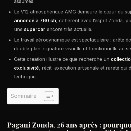
assumés.
Le V12 atmosphérique AMG demeure le cœur du sujet
annoncé à 760 ch
, cohérent avec l’esprit Zonda, pl
une
supercar
encore très actuelle.
Le travail aérodynamique est spectaculaire : arête do
double plan, signature visuelle et fonctionnelle au se
Cette création illustre ce que recherche un
collecti
exclusivité
, récit, exécution artisanale et rareté qui
technique.
Sommaire
Pagani Zonda, 26 ans après : pourquo