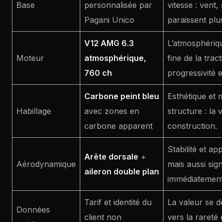
Base
personnalisée par
vitesse : vent,
Pagani Unico
paraissent plu
V12 AMG 6.3
L’atmosphériq
Moteur
atmosphérique,
fine de la trac
760 ch
progressivité e
Carbone peint bleu
Esthétique et 
Habillage
avec zones en
structure : la
carbone apparent
construction.
Stabilité et ap
Arête dorsale
+
Aérodynamique
mais aussi sig
aileron double plan
immédiatement 
Tarif et identité du
La valeur se d
Données
client non
vers la rareté 