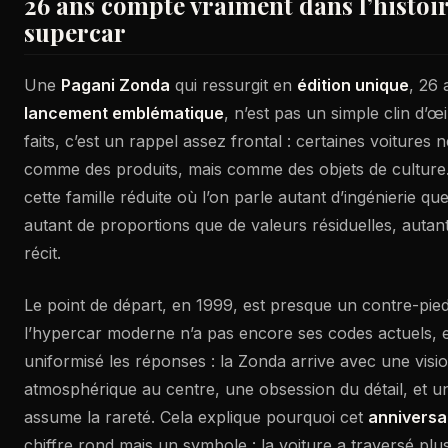
26 ans compte vraiment dans l’histoi
supercar
Une
Pagani Zonda
qui ressurgit en
édition unique
, 26
lancement emblématique
, n’est pas un simple clin d’œ
faits, c’est un rappel assez frontal : certaines voitures ne
comme des produits, mais comme des objets de culture.
cette famille réduite où l’on parle autant d’ingénierie que
autant de proportions que de valeurs résiduelles, autan
récit.
Le point de départ, en 1999, est presque un contre-pied
l’hypercar moderne n’a pas encore ses codes actuels, et
uniformisé les réponses : la Zonda arrive avec une visio
atmosphérique au centre, une obsession du détail, et u
assume la rareté. Cela explique pourquoi cet
anniversa
chiffre rond mais un symbole : la voiture a traversé pl