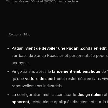
Thomas Vasseur
05 juillet 2026
20 min de lecture
Retour au blog
Pagani vient de dévoiler une Pagani Zonda en édit
sur base de Zonda Roadster et personnalisée pour un
anonyme.
Vingt-six ans après le
lancement emblématique
de 
qu’une
voiture de sport
peut rester désirée sans vi
renouvellements industriels.
La configuration met l’accent sur le
design italien
et
apparent
, teinte bleue appliquée directement sur la 