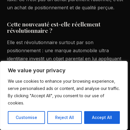
un achat de positionnement et de qualité perçue.
Cette nouveauté est-elle réellement
révolutionnaire ?
Elle est révolutionnaire surtout par son
positionnement : une marque automobile ultra
identitaire investit un objet parental en lui appliquant
des codes de design et de qualité perçue proches de
We value your privacy
l’automobile premium. La révolution n’est pas une
We use cookies to enhance your browsing experience,
technologie inédite, mais une façon de déplacer la
serve personalised ads or content, and analyse our traffic.
désirabilité et la rareté dans un autre marché.
By clicking "Accept All", you consent to our use of
cookies.
Que faut-il vérifier avant d’acheter une
poussette aussi exclusive ?
Customise
Reject All
Accept All
Les points décisifs sont l’usage réel : stabilité, qualité