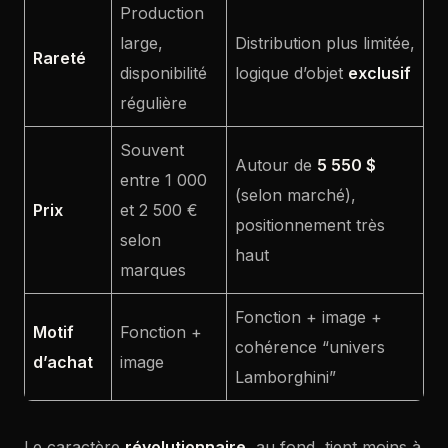
Production
large,
Distribution plus limitée,
Rareté
disponibilité
logique d’objet
exclusif
régulière
Souvent
Autour de
5 550 $
entre 1 000
(selon marché),
Prix
et 2 500 €
positionnement très
selon
haut
marques
Fonction + image +
Motif
Fonction +
cohérence “univers
d’achat
image
Lamborghini”
Le caractère
révolutionnaire
, au fond, tient moins à