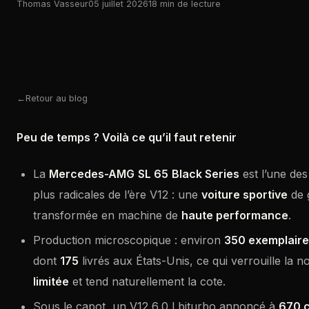
Thomas Vasseur
05 juillet 2026
18 min de lecture
Retour au blog
Peu de temps ? Voilà ce qu’il faut retenir
La
Mercedes-AMG
SL 65
Black Series
est l’une des
plus radicales de l’ère V12 : une
voiture sportive
de 
transformée en machine de
haute performance
.
Production microscopique : environ
350 exemplair
dont
175
livrés aux États-Unis, ce qui verrouille la no
limitée
et tend naturellement la cote.
Sous le capot, un V12 6,0 l biturbo annoncé à
670 