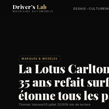
Driver's
Lab
ESSAIS
CULTURE
I
MAGAZINE AUTOMOBILE
MARQUES & MODÈLES
La Lotus Carlto
35 ans refait sur
étonne tous les 
Thomas Vasseur
05 juillet 2026
18 min de lecture