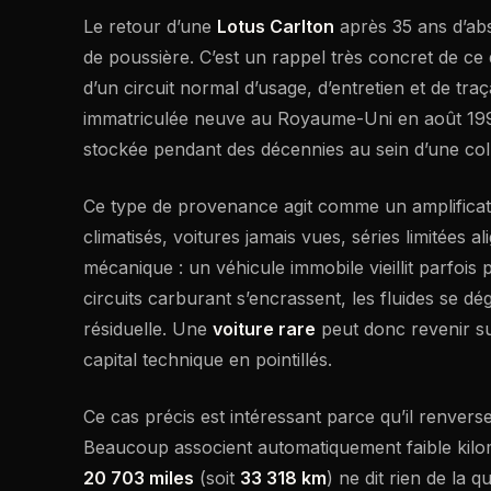
Le retour d’une
Lotus Carlton
après 35 ans d’abs
de poussière. C’est un rappel très concret de ce
d’un circuit normal d’usage, d’entretien et de traça
immatriculée neuve au Royaume-Uni en août 1991
stockée pendant des décennies au sein d’une col
Ce type de provenance agit comme un amplificateur
climatisés, voitures jamais vues, séries limitées 
mécanique : un véhicule immobile vieillit parfois 
circuits carburant s’encrassent, les fluides se dé
résiduelle. Une
voiture rare
peut donc revenir s
capital technique en pointillés.
Ce cas précis est intéressant parce qu’il renvers
Beaucoup associent automatiquement faible kilom
20 703 miles
(soit
33 318 km
) ne dit rien de la 