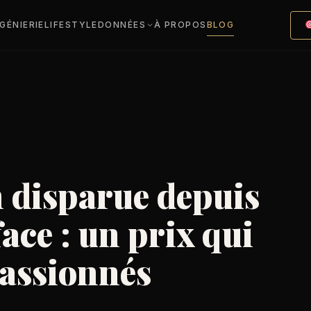
NGÉNIERIE
LIFESTYLE
DONNÉES
À PROPOS
BLOG
n disparue depuis
face : un prix qui
passionnés