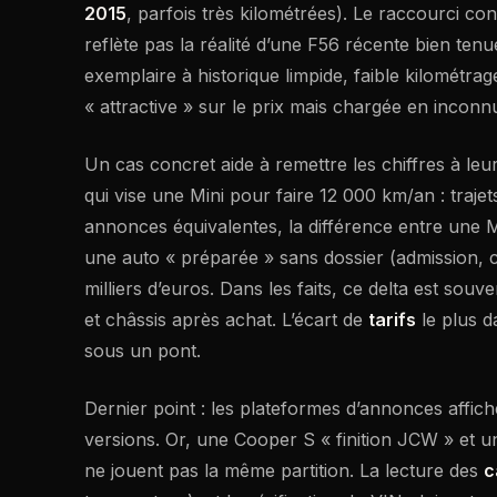
2015
, parfois très kilométrées). Le raccourci co
reflète pas la réalité d’une F56 récente bien ten
exemplaire à historique limpide, faible kilométra
« attractive » sur le prix mais chargée en inconn
Un cas concret aide à remettre les chiffres à le
qui vise une Mini pour faire 12 000 km/an : traje
annonces équivalentes, la différence entre une Mi
une auto « préparée » sans dossier (admission, 
milliers d’euros. Dans les faits, ce delta est sou
et châssis après achat. L’écart de
tarifs
le plus d
sous un pont.
Dernier point : les plateformes d’annonces affich
versions. Or, une Cooper S « finition JCW » et 
ne jouent pas la même partition. La lecture des
c