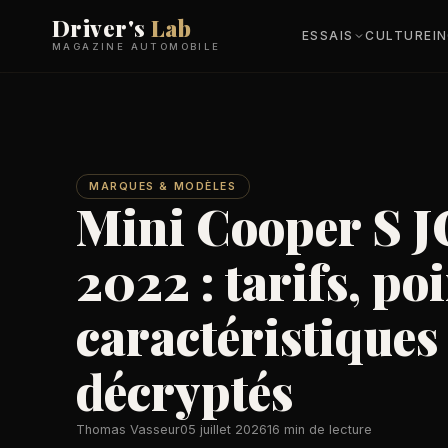
Driver's
Lab
ESSAIS
CULTURE
I
MAGAZINE AUTOMOBILE
MARQUES & MODÈLES
Mini Cooper S J
2022 : tarifs, poi
caractéristiques
décryptés
Thomas Vasseur
05 juillet 2026
16 min de lecture