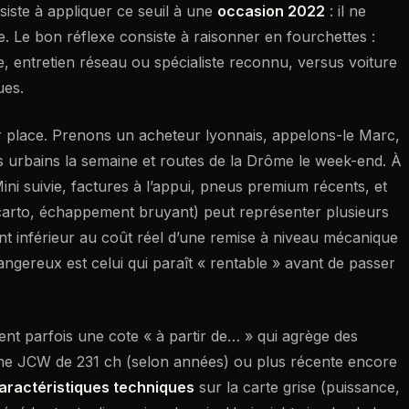
nsiste à appliquer ce seuil à une
occasion 2022
: il ne
ue. Le bon réflexe consiste à raisonner en fourchettes :
ge, entretien réseau ou spécialiste reconnu, versus voiture
ues.
ur place. Prenons un acheteur lyonnais, appelons-le Marc,
ts urbains la semaine et routes de la Drôme le week-end. À
ni suivie, factures à l’appui, pneus premium récents, et
carto, échappement bruyant) peut représenter plusieurs
vent inférieur au coût réel d’une remise à niveau mécanique
angereux est celui qui paraît « rentable » avant de passer
ent parfois une cote « à partir de… » qui agrège des
une JCW de 231 ch (selon années) ou plus récente encore
aractéristiques techniques
sur la carte grise (puissance,