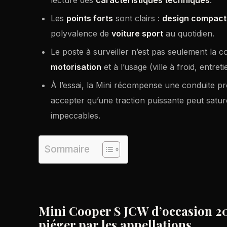
lecture des
caractéristiques techniques
.
Les
points forts
sont clairs :
design compact
polyvalence de
voiture sport
au quotidien.
Le poste à surveiller n’est pas seulement la 
motorisation
et à l’usage (ville à froid, entret
À l’essai, la Mini récompense une conduite pro
accepter qu’une traction puissante peut satur
impeccables.
Sommaire
Mini Cooper S JCW d’occasion 202
piéger par les appellations