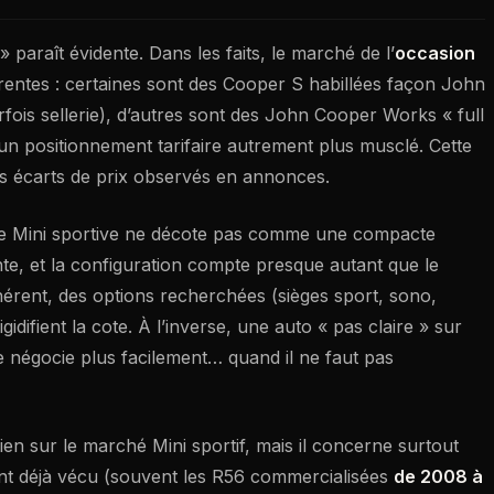
» paraît évidente. Dans les faits, le marché de l’
occasion
rentes : certaines sont des Cooper S habillées façon John
rfois sellerie), d’autres sont des John Cooper Works « full
un positionnement tarifaire autrement plus musclé. Cette
les écarts de prix observés en annonces.
ne Mini sportive ne décote pas comme une compacte
nte, et la configuration compte presque autant que le
ohérent, des options recherchées (sièges sport, sono,
igidifient la cote. À l’inverse, une auto « pas claire » sur
e négocie plus facilement… quand il ne faut pas
bien sur le marché Mini sportif, mais il concerne surtout
 ont déjà vécu (souvent les R56 commercialisées
de 2008 à