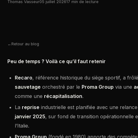
Thomas Vasseur
05 juillet 2026
17 min de lecture
Retour au blog
Peu de temps ? Voilà ce qu’il faut retenir
Recaro
, référence historique du siège sportif, a frôl
sauvetage
orchestré par le
Proma Group
via une
a
comme une
récapitalisation
.
La
reprise
industrielle est planifiée avec une relanc
janvier 2025
, sur fond de transition opérationnelle 
l’Italie.
Proma Group
(fondé en 1980) apporte des compéte