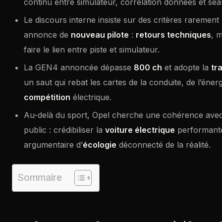
continu entre simulateur, corrélation données et séa
Le discours interne insiste sur des critères raremen
annonce de
nouveau pilote
:
retours techniques
, 
faire le lien entre piste et simulateur.
La GEN4 annoncée dépasse
800 ch
et adopte la
tr
un saut qui rebat les cartes de la conduite, de l’énerg
compétition
électrique.
Au-delà du sport, Opel cherche une cohérence avec 
public : crédibiliser la
voiture électrique
performante
argumentaire d’
écologie
déconnecté de la réalité.
Sommaire