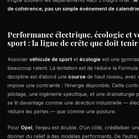
irrigue souvent les départements R&D. L’insight final :
le
de cohérence, pas un simple événement de calendrie
Performance électrique, écologie et v
sport : la ligne de crête que doit teni
Associer
véhicule de sport
et
écologie
est une gymnast
beaucoup ratent. La tentation est de réduire la Formula 
discipline est d’abord une
course
de haut niveau, avec 
impose une contrainte : l’énergie disponible. Cette contr
pilotage, une ingénierie spécifique, et une dramaturgie pr
se lit davantage comme une direction industrielle — électr
réduire les pertes — que comme une posture.
Pour
Opel
, l’enjeu est double. D’un côté, crédibiliser u
donner du relief à des modèles performants. De l’autre, 