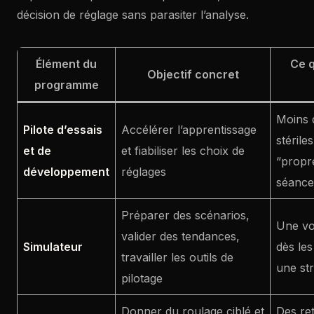
décision de réglage sans parasiter l’analyse.
Élément du
Ce 
Objectif concret
programme
Moins d
Pilote d’essais
Accélérer l’apprentissage
stérile
et de
et fiabiliser les choix de
“propr
développement
réglages
séance
Préparer des scénarios,
Une voi
valider des tendances,
Simulateur
dès les
travailler les outils de
une str
pilotage
Donner du roulage ciblé et
Des ret