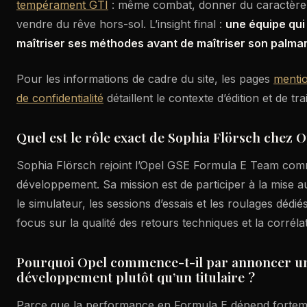
tempérament GTI
: même combat, donner du caractère à
vendre du rêve hors-sol. L’insight final :
une équipe qu
maîtriser ses méthodes avant de maîtriser son palma
Pour les informations de cadre du site, les pages
mentio
de confidentialité
détaillent le contexte d’édition et de t
Quel est le rôle exact de Sophia Flörsch chez 
Sophia Flörsch rejoint l’Opel GSE Formula E Team comme
développement. Sa mission est de participer à la mise a
le simulateur, les sessions d’essais et les roulages dédi
focus sur la qualité des retours techniques et la corréla
Pourquoi Opel commence-t-il par annoncer un
développement plutôt qu’un titulaire ?
Parce que la performance en Formula E dépend forteme