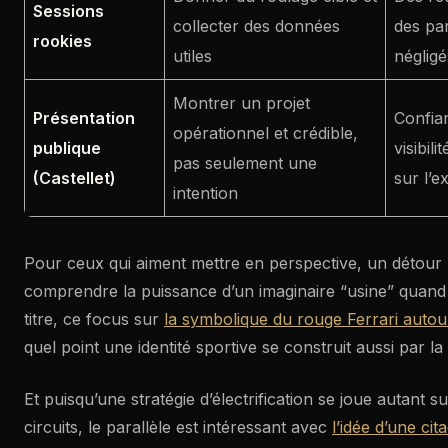
Sessions
collecter des données
des pa
rookies
utiles
négligé
Montrer un projet
Présentation
Confia
opérationnel et crédible,
publique
visibili
pas seulement une
(Castellet)
sur l’e
intention
Pour ceux qui aiment mettre en perspective, un détour p
comprendre la puissance d’un imaginaire “usine” quand il
titre, ce focus sur
la symbolique du rouge Ferrari autou
quel point une identité sportive se construit aussi par l
Et puisqu’une stratégie d’électrification se joue autant s
circuits, le parallèle est intéressant avec
l’idée d’une cit