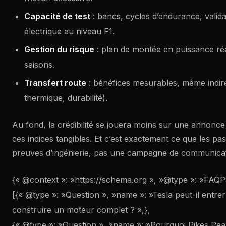
Capacité de test
: bancs, cycles d’endurance, valida
électrique au niveau F1.
Gestion du risque
: plan de montée en puissance réa
saisons.
Transfert route
: bénéfices mesurables, même indirec
thermique, durabilité).
Au fond, la crédibilité se jouera moins sur une annonce
ces indices tangibles. Et c’est exactement ce que les pa
preuves d’ingénierie, pas une campagne de communicat
{« @context »: »https://schema.org », »@type »: »FAQPa
[{« @type »: »Question », »name »: »Tesla peut-il entre
construire un moteur complet ? »,},
{« @type »: »Question », »name »: »Pourquoi Pikes Peak