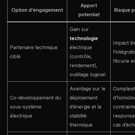
Apport
Option d’engagement
Risque p
potentiel
Gain sur
technologie
Impact lim
Partenaire technique
électrique
l’intégrat
ciblé
(contrôle,
l’écurie e
rendement),
outillage logiciel
Avantage sur le
Complexi
Co-développement du
déploiement
d’homolo
sous-système
d’énergie et la
contraint
électrique
stabilité
responsab
thermique
cas d’éch