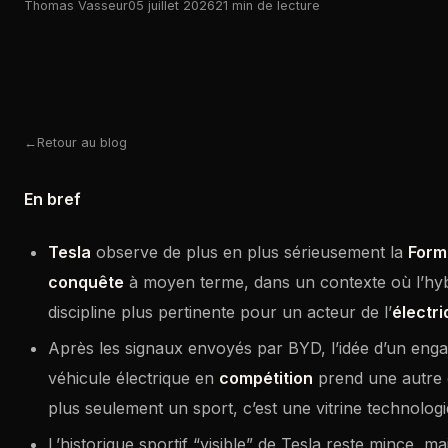
Thomas Vasseur
05 juillet 2026
21 min de lecture
Retour au blog
En bref
Tesla
observe de plus en plus sérieusement la
Form
conquête
à moyen terme, dans un contexte où l’hyb
discipline plus pertinente pour un acteur de l’
électr
Après les signaux envoyés par BYD, l’idée d’un eng
véhicule électrique en
compétition
prend une autre de
plus seulement un sport, c’est une vitrine technolog
L’historique sportif “visible” de Tesla reste mince, m