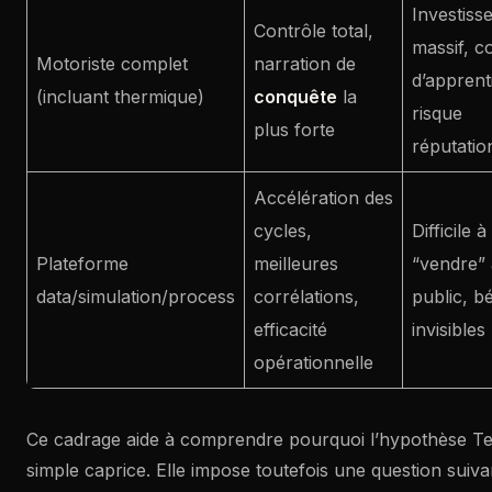
Investiss
Contrôle total,
massif, c
Motoriste complet
narration de
d’apprent
(incluant thermique)
conquête
la
risque
plus forte
réputatio
Accélération des
cycles,
Difficile à
Plateforme
meilleures
“vendre”
data/simulation/process
corrélations,
public, b
efficacité
invisibles
opérationnelle
Ce cadrage aide à comprendre pourquoi l’hypothèse Tes
simple caprice. Elle impose toutefois une question suiv