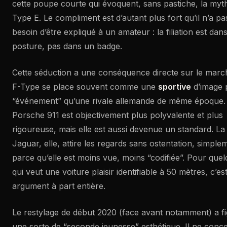
cette poupe courte qui évoquent, sans pastiche, la myt
Type E. Le compliment est d’autant plus fort qu’il n’a pa
besoin d’être expliqué à un amateur : la filiation est dans
posture, pas dans un badge.
Cette séduction a une conséquence directe sur le march
F-Type se place souvent comme une
sportive
d’image 
“événement” qu’une rivale allemande de même époque
Porsche 911 est objectivement plus polyvalente et plus
rigoureuse, mais elle est aussi devenue un standard. La
Jaguar, elle, attire les regards sans ostentation, simple
parce qu’elle est moins vue, moins “codifiée”. Pour que
qui veut une voiture plaisir identifiable à 50 mètres, c’es
argument à part entière.
Le restylage de début 2020 (face avant notamment) a f
une sorte de “seconde jeunesse” esthétique. Il ne conc