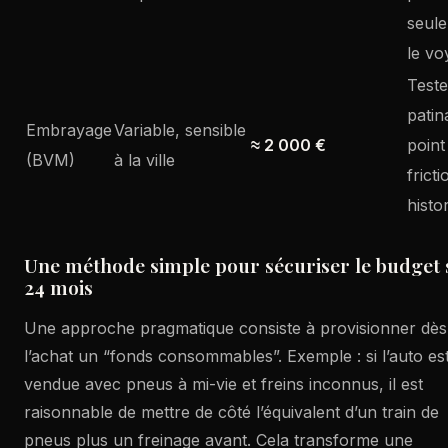
seul
le vo
Teste
patin
Embrayage
Variable, sensible
≈ 2 000 €
point
(BVM)
à la ville
fricti
histo
Une méthode simple pour sécuriser le budget 
24 mois
Une approche pragmatique consiste à provisionner dès
l’achat un “fonds consommables”. Exemple : si l’auto es
vendue avec pneus à mi-vie et freins inconnus, il est
raisonnable de mettre de côté l’équivalent d’un train de
pneus plus un freinage avant. Cela transforme une