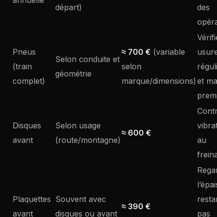
départ)
des
opéra
Vérifi
Pneus
≈ 700 €
(variable
usur
Selon conduite et
(train
selon
régul
géométrie
complet)
marque/dimensions)
et m
prem
Contr
Disques
Selon usage
vibra
≈ 600 €
avant
(route/montagne)
au
frein
Rega
l’épa
Plaquettes
Souvent avec
resta
≈ 390 €
avant
disques ou avant
pas