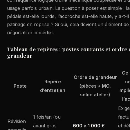
usage parfois urbain. La question à poser est simple : la
pédale est-elle lourde, l’accroche est-elle haute, y a-t-il
patinage en reprise ? Si oui, cela devient un élément de
négociation immédiat.
Tableau de repères : postes courants et ordre 
grandeur
Ce 
Ordre de grandeur
Repère
ce
Poste
(pièces + MO,
d’entretien
impli
selon atelier)
l’a
Exige
1 fois/an (ou
factu
Révision
avant gros
600 à 1 000 €
et dét
annuelle