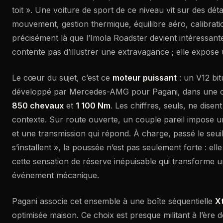
toit ». Une voiture de sport de ce niveau vit sur des détai
mouvement, gestion thermique, équilibre aéro, calibratio
précisément là que l’Imola Roadster devient intéressante
contente pas d’illustrer une extravagance ; elle expos
Le cœur du sujet, c’est ce
moteur puissant
: un V12 bi
développé par Mercedes-AMG pour Pagani, dans une co
850 chevaux
et
1 100 Nm
. Les chiffres, seuls, ne disen
contexte. Sur route ouverte, un couple pareil impose u
et une transmission qui répond. À charge, passé le seuil
s’installent », la poussée n’est pas seulement forte : ell
cette sensation de réserve inépuisable qui transforme 
événement mécanique.
Pagani associe cet ensemble à une boîte séquentielle
X
optimisée maison. Ce choix est presque militant à l’èr