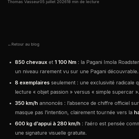
Thomas Vasseur
05 juillet 2026
18 min de lecture
Retour au blog
850 chevaux
et
1 100 Nm
: la Pagani Imola Roadste
un niveau rarement vu sur une Pagani découvrable.
8 exemplaires
seulement : une exclusivité radicale q
lecture « objet passion » versus « simple supercar »
350 km/h
annoncés : l’absence de chiffre officiel su
masque pas l’intention, clairement tournée vers la
h
600 kg d’appui à 280 km/h
: l’aéro est pensée com
une signature visuelle gratuite.