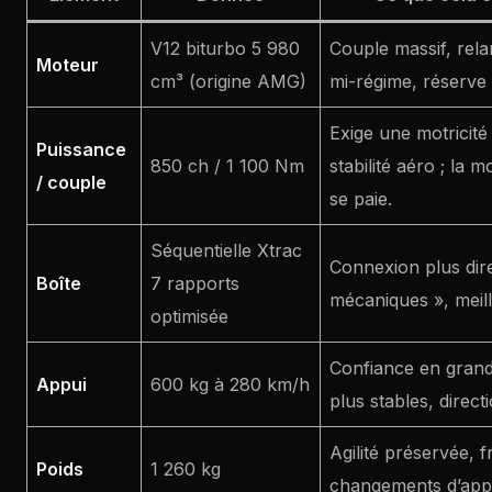
V12 biturbo 5 980
Couple massif, rela
Moteur
cm³ (origine AMG)
mi-régime, réserve 
Exige une motricité
Puissance
850 ch / 1 100 Nm
stabilité aéro ; la
/ couple
se paie.
Séquentielle Xtrac
Connexion plus dir
Boîte
7 rapports
mécaniques », meill
optimisée
Confiance en grand
Appui
600 kg à 280 km/h
plus stables, direct
Agilité préservée, f
Poids
1 260 kg
changements d’appu