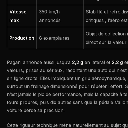
Vitesse
350 km/h
Stabilité et refroid
max
annoncés
critiques ; l’aéro es
Objet de collection
Production
8 exemplaires
direct sur la valeur 
Pagani annonce aussi jusqu’à
2,2 g
en latéral et
2,2 g
en
valeurs, prises au sérieux, racontent une auto qui n’es
en ligne droite. Elles impliquent un grip aérodynamique
surtout un freinage dimensionné pour répéter l’effort. Sur
n’est jamais le pic de performance, mais la capacité à te
tours propres, puis dix autres sans que la pédale s’allo
voiture perde sa précision.
Cette rigueur technique mène naturellement au sujet qui 