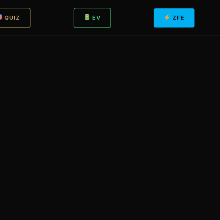
QUIZ
EV
ZFE