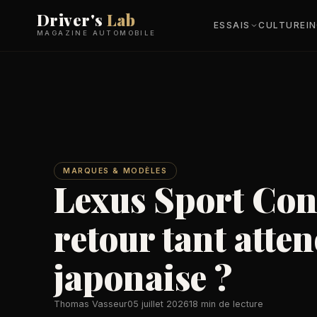
Driver's
Lab
ESSAIS
CULTURE
I
MAGAZINE AUTOMOBILE
MARQUES & MODÈLES
Lexus Sport Con
retour tant atte
japonaise ?
Thomas Vasseur
05 juillet 2026
18 min de lecture