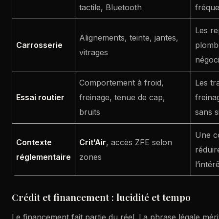
tactile, Bluetooth
fréque
Les re
Alignements, teinte, jantes,
Carrosserie
plombe
vitrages
négoci
Comportement à froid,
Les tr
Essai routier
freinage, tenue de cap,
freina
bruits
sans s
Une co
Contexte
Crit’Air
, accès ZFE selon
réduir
réglementaire
zones
l’intér
Crédit et financement : lucidité et tempo
Le financement fait partie du réel. La phrase légale mér