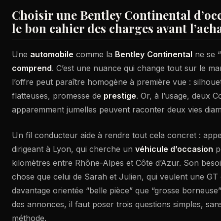
Choisir une Bentley Continental d’occ
le bon cahier des charges avant l’acha
Une
automobile
comme la
Bentley
Continental
ne se “
comprend
. C’est une nuance qui change tout sur le mar
l’offre peut paraître homogène à première vue : silhouet
flatteuses, promesse de
prestige
. Or, à l’usage, deux C
apparemment jumelles peuvent raconter deux vies dia
Un fil conducteur aide à rendre tout cela concret : app
dirigeant à Lyon, qui cherche un
véhicule d’occasion
p
kilomètres entre Rhône-Alpes et Côte d’Azur. Son beso
chose que celui de Sarah et Julien, qui veulent une GT
davantage orientée “belle pièce” que “grosse borneuse”
des annonces, il faut poser trois questions simples, san
méthode.