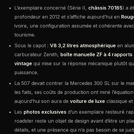
L’exemplaire concerné (Série II,
châssis 70185
) a é
profondeur en 2012 et s’affiche aujourd’hui en
Rouge
ivoire, une configuration assumée et cohérente avec 
tourisme.
Sous le capot :
V8 3,2 litres atmosphérique
en alum
carburateur Zenith,
boîte manuelle ZF à 4 rapports
vintage
qui mise sur la réponse mécanique plutôt qu
puissance.
La 507 devait contrer la Mercedes 300 SL sur le ma
les faits, ses coûts de production ont miné l’équation
aujourd’hui son aura de
voiture de luxe
classique et
Les
photos exclusives
d’un exemplaire restauré rap
roadster reste un objet de design avant d’être un pl
détails, et une présence qui n’a pas besoin de se justi