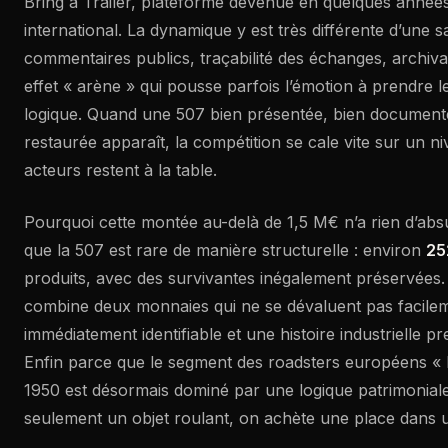
Bring a Trailer, plateforme devenue en quelques anné
international. La dynamique y est très différente d’une sa
commentaires publics, traçabilité des échanges, archiv
effet « arène » qui pousse parfois l’émotion à prendre le
logique. Quand une 507 bien présentée, bien document
restaurée apparaît, la compétition se cale vite sur un n
acteurs restent à la table.
Pourquoi cette montée au-delà de 1,5 M€ n’a rien d’ab
que la 507 est rare de manière structurelle : environ
25
produits, avec des survivantes inégalement préservées. 
combine deux monnaies qui ne se dévaluent pas facilem
immédiatement identifiable et une histoire industrielle
Enfin parce que le segment des roadsters européens « 
1950 est désormais dominé par une logique patrimoniale
seulement un objet roulant, on achète une place dans 