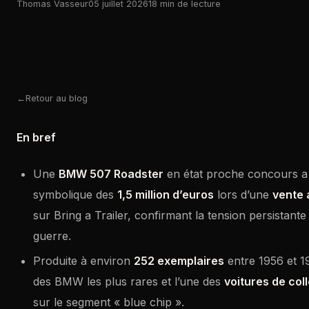
Thomas Vasseur
05 juillet 2026
18 min de lecture
Retour au blog
En bref
Une
BMW 507 Roadster
en état proche concours a 
symbolique des
1,5 million d’euros
lors d’une
vente 
sur Bring a Trailer, confirmant la tension persistante
guerre.
Produite à environ
252 exemplaires
entre 1956 et 19
des BMW les plus rares et l’une des
voitures de col
sur le segment « blue chip ».