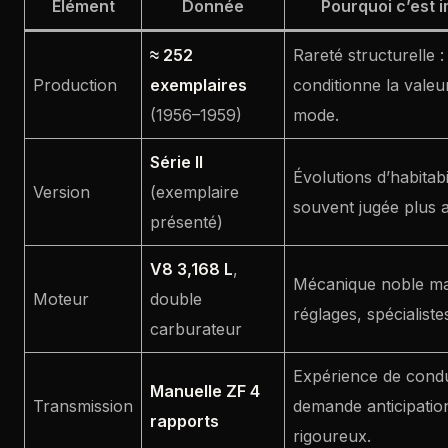
Élément
Donnée
Pourquoi c’est i
≈ 252
Rareté structurelle : 
Production
exemplaires
conditionne la valeu
(1956–1959)
mode.
Série II
Évolutions d’habitabili
Version
(exemplaire
souvent jugée plus a
présenté)
V8 3,168 L
,
Mécanique noble mai
Moteur
double
réglages, spécialiste
carburateur
Expérience de condu
Manuelle ZF 4
Transmission
demande anticipation
rapports
rigoureux.