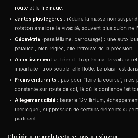
route
et le
freinage
.
Jantes plus légères
: réduire la masse non suspendue
rotation améliore la vivacité, souvent plus qu’on ne l
Géométrie
(parallélisme, carrossage) : une auto lou
pataude ; bien réglée, elle retrouve de la précision.
Amortissement
cohérent : trop ferme, la voiture re
imparfaite ; trop souple, elle flotte. Le plaisir est dan
Freins endurants
: pas pour “faire la course”, mais
constante sur route de col, là où la confiance fait to
Allègement ciblé
: batterie 12V lithium, échappement
thermique), suppression de certains éléments superfl
pertinent.
Choisir une architecture, pas un slogan