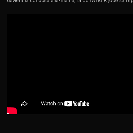
devient la conduite elle-même, là où l’A110 R joue sa rép