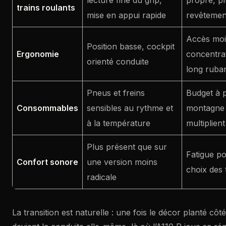
trains roulants
mise en appui rapide
revêteme
Accès moi
Position basse, cockpit
Ergonomie
concentra
orienté conduite
long ruba
Pneus et freins
Budget à p
Consommables
sensibles au rythme et
montagne e
à la température
multiplient
Plus présent que sur
Fatigue po
Confort sonore
une version moins
choix des t
radicale
La transition est naturelle : une fois le décor planté côté