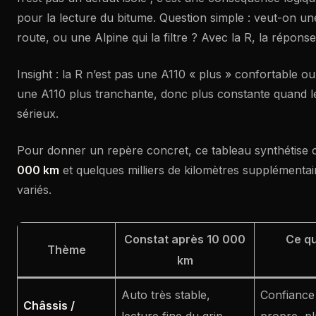
pour la lecture du bitume. Question simple : veut-on un
route, ou une Alpine qui la filtre ? Avec la R, la réponse 
Insight : la R n’est pas une A110 « plus » confortable ou
une A110 plus tranchante, donc plus constante quand l
sérieux.
Pour donner un repère concret, ce tableau synthétise c
000 km
et quelques milliers de kilomètres supplémenta
variés.
Constat après 10 000
Ce qu
Thème
km
Auto très stable,
Confiance
Châssis /
lecture fine du grip,
propre, p