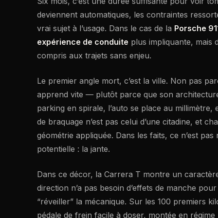
Six mois, c’est une durée suffisante pour voir t
deviennent automatiques, les contraintes ressorten
vrai sujet à l’usage. Dans le cas de la
Porsche 91
expérience de conduite
plus impliquante, mais do
compris aux trajets sans enjeu.
Le premier angle mort, c’est la ville. Non pas parc
apprend vite — plutôt parce que son architectur
parking en spirale, l’auto se place au millimètre,
de braquage n’est pas celui d’une citadine, et c
géométrie appliquée. Dans les faits, ce n’est pas 
potentielle : la jante.
Dans ce décor, la Carrera T montre un caractèr
direction n’a pas besoin d’effets de manche pour 
“réveiller” la mécanique. Sur les 100 premiers ki
pédale de frein facile à doser, montée en régime