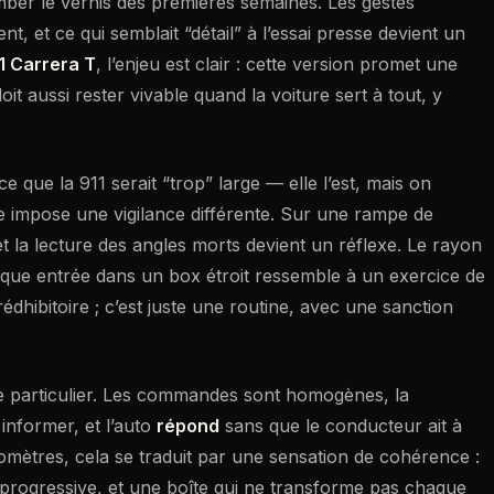
omber le vernis des premières semaines. Les gestes
t, et ce qui semblait “détail” à l’essai presse devient un
1 Carrera T
, l’enjeu est clair : cette version promet une
it aussi rester vivable quand la voiture sert à tout, y
e que la 911 serait “trop” large — elle l’est, mais on
e impose une vigilance différente. Sur une rampe de
 et la lecture des angles morts devient un réflexe. Le rayon
haque entrée dans un box étroit ressemble à un exercice de
rédhibitoire ; c’est juste une routine, avec une sanction
e particulier. Les commandes sont homogènes, la
informer, et l’auto
répond
sans que le conducteur ait à
lomètres, cela se traduit par une sensation de cohérence :
 progressive, et une boîte qui ne transforme pas chaque