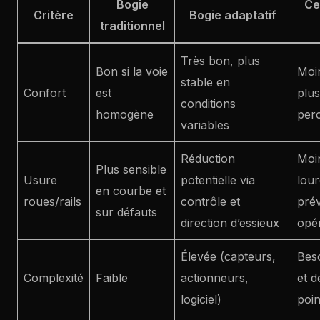
Bogie
Ce
Critère
Bogie adaptatif
traditionnel
Très bon, plus
Bon si la voie
Moin
stable en
Confort
est
plus
conditions
homogène
perc
variables
Réduction
Moin
Plus sensible
Usure
potentielle via
lour
en courbe et
roues/rails
contrôle et
prév
sur défauts
direction d’essieux
opé
Élevée (capteurs,
Bes
Complexité
Faible
actionneurs,
et d
logiciel)
poin