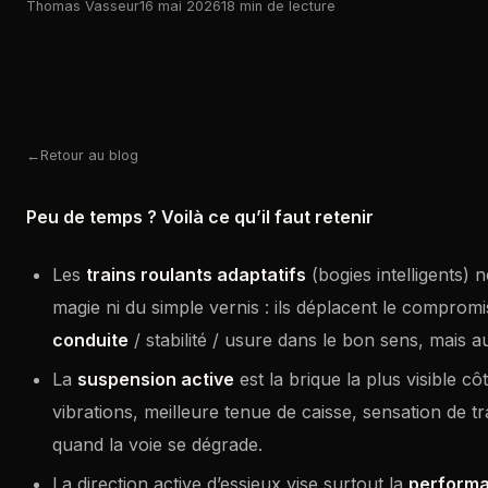
Thomas Vasseur
16 mai 2026
18 min de lecture
Retour au blog
Peu de temps ? Voilà ce qu’il faut retenir
Les
trains roulants adaptatifs
(bogies intelligents) n
magie ni du simple vernis : ils déplacent le compromi
conduite
/ stabilité / usure dans le bon sens, mais a
La
suspension active
est la brique la plus visible c
vibrations, meilleure tenue de caisse, sensation de 
quand la voie se dégrade.
La direction active d’essieux vise surtout la
performa