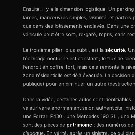
Ensuite, il y a la dimension logistique. Un parki
larges, manœuvres simples, visibilité, et parfois 
que dans des lotissements enclavés. Dans une cri
véhicule peut être sorti, re-garé, repris, sans res
Le troisième pilier, plus subtil, est la
sécurité
. Un
l’éclairage nocturne est constant ; le flux de cli
l’endroit en coffre-fort, mais cela remonte le niv
zone résidentielle est déjà évacuée. La décision d
publique) pour en diminuer un autre (destruction 
Dans la vidéo, certaines autos sont identifiable
valeur varie énormément selon authenticité, histor
une Ferrari F430 ; une Mercedes 190 SL ; une M
sont des pièces de
patrimoine
: des numéros de 
d’époque. En vérité, après un sinistre, ce qui disp