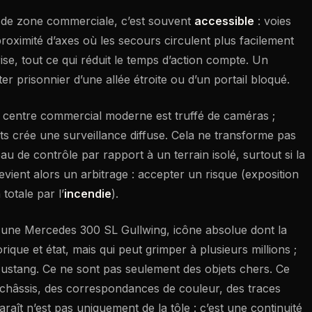
ng de zone commerciale, c’est souvent
accessible
: voies
proximité d’axes où les secours circulent plus facilement
se, tout ce qui réduit le temps d’action compte. Un
ter prisonnier d’une allée étroite ou d’un portail bloqué.
 centre commercial moderne est truffé de caméras ;
ents crée une surveillance diffuse. Cela ne transforme pas
eau de contrôle par rapport à un terrain isolé, surtout si la
evient alors un arbitrage : accepter un risque (exposition
totale par l’
incendie
).
s : une Mercedes 300 SL Gullwing, icône absolue dont la
ique et état, mais qui peut grimper à plusieurs millions ;
ustang. Ce ne sont pas seulement des objets chers. Ce
châssis, des correspondances de couleur, des traces
araît n’est pas uniquement de la tôle : c’est une continuité