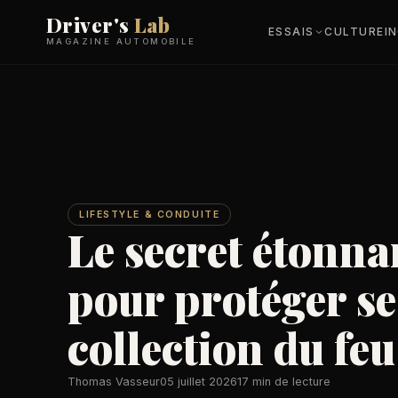
Driver's
Lab
ESSAIS
CULTURE
I
MAGAZINE AUTOMOBILE
LIFESTYLE & CONDUITE
Le secret étonna
pour protéger se
collection du feu
Thomas Vasseur
05 juillet 2026
17 min de lecture