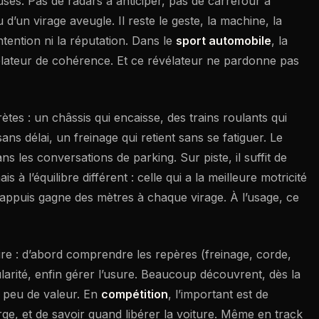
cuses. Pas de radars à anticiper, pas de carrefour à
 d’un virage aveugle. Il reste le geste, la machine, la
ntention ni la réputation. Dans le
sport automobile
, la
vélateur de cohérence. Et ce révélateur ne pardonne pas
ètes : un châssis qui encaisse, des trains roulants qui
ans délai, un freinage qui retient sans se fatiguer. Le
s les conversations de parking. Sur piste, il suffit de
l’équilibre différent : celle qui a la meilleure motricité
es appuis gagne des mètres à chaque virage. À l’usage, ce
aire : d’abord comprendre les repères (freinage, corde,
gularité, enfin gérer l’usure. Beaucoup découvrent, dès la
e peu de valeur. En
compétition
, l’important est de
e, et de savoir quand libérer la voiture. Même en track