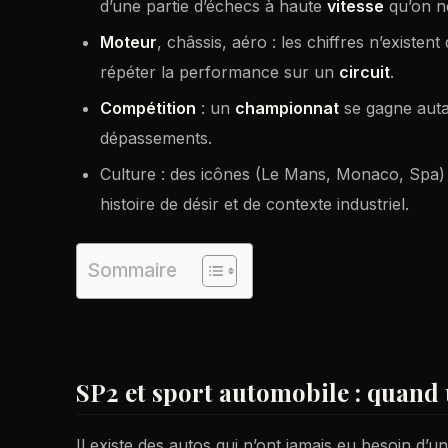
d’une partie d’échecs à haute
vitesse
qu’on ne
Moteur
, châssis, aéro : les chiffres n’existent 
répéter la performance sur un
circuit
.
Compétition
: un
championnat
se gagne autan
dépassements.
Culture : des icônes (Le Mans, Monaco, Spa) 
histoire de désir et de contexte industriel.
Sommaire
SP2 et sport automobile : quand
Il existe des autos qui n’ont jamais eu besoin d’