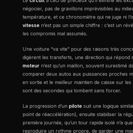
Le
circuit
a ceci de précieux qu’il élimine les ex
négocier, pas de gravillons imprévisibles au milieu
température, et ce chronomètre qui ne juge ni l’i
vitesse
n’est pas un simple chiffre : c’est un ré
les compromis mal assumés.
Une voiture “va vite” pour des raisons très concr
digèrent les transferts, une direction qui répond s
moteur
n’est qu’un maillon, souvent surestimé dan
comparer deux autos aux puissances proches mais à 
en sortie et le meilleur maintien de caisse sur l
sont des secondes qui tombent sans forcer.
La progression d’un
pilote
suit une logique simil
point de réaccélération), ensuite stabiliser la ré
première journée, qu’un tour rapide isolé n’a qu
reproduire un rythme propre, de garder une marg