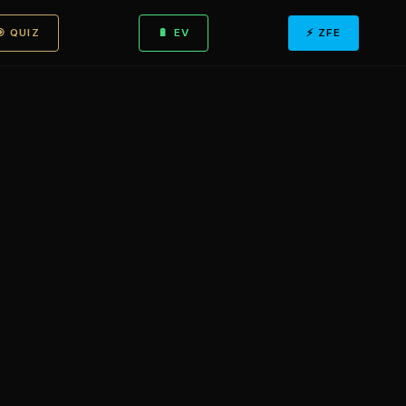
🎯 QUIZ
🔋 EV
⚡ ZFE