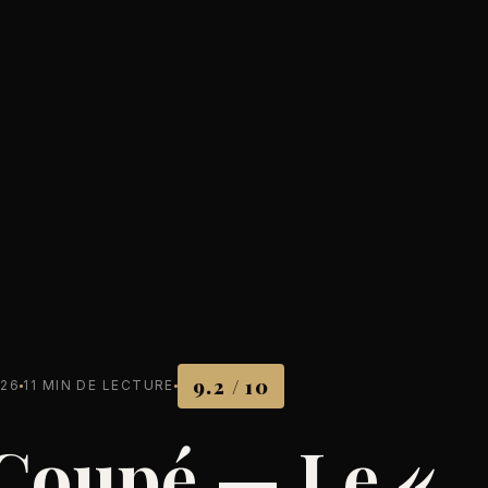
9.2 / 10
026
11 MIN DE LECTURE
oupé — Le «