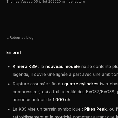
Thomas Vasseur
05 juillet 2026
20 min de lecture
Retour au blog
En bref
Kimera K39
: le
nouveau modèle
ne se contente plu
légende, il ouvre une lignée à part avec une ambitio
Rupture assumée : fin du
quatre cylindres
twin-cha
compresseur) qui a fait l’identité des EVO37/EVO38,
annoncé autour de
1 000 ch
.
La K39 vise un terrain symbolique :
Pikes Peak
, où l
refroidissement et la motricité comptent autant que 