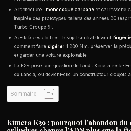
Architecture :
monocoque carbone
et carrosserie c
inspirée des prototypes italiens des années 80 (espr
Turbo Groupe 5).
Au-delà des chiffres, le sujet central devient l’
ingéni
comment faire
digérer
1 200 Nm, préserver la précis
et garder une voiture exploitable.
La K39 pose une question de fond : Kimera reste-t-el
de Lancia, ou devient-elle un constructeur d’objets à
Sommaire
Kimera K39 : pourquoi l’abandon du 
cylindres change l’ADN plus que la fi