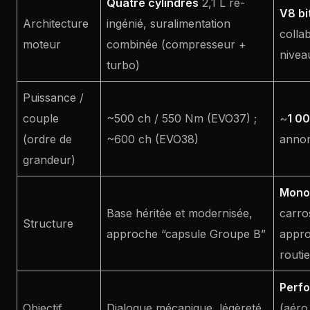
Quatre cylindres
2,1 L ré-
V8 bi
Architecture
ingénié, suralimentation
colla
moteur
combinée (compresseur +
nivea
turbo)
Puissance /
couple
~500 ch / 550 Nm (EVO37) ;
~
1 0
(ordre de
~600 ch (EVO38)
anno
grandeur)
Mono
Base héritée et modernisée,
carro
Structure
approche “capsule Groupe B”
appro
routie
Perf
Objectif
Dialogue mécanique, légèreté,
(aéro