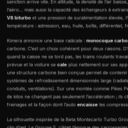
sanction arrive vite. En altitude, la densité de l’air baisse
l’aéro… mais aussi la capacité des échangeurs à extraire
V8 biturbo
et une pression de suralimentation élevée, l’
température : admission, eau, huile, boîte, différentiel, f
Kimera annonce une base radicale :
monocoque carbo
carbone. C’est un choix cohérent pour deux raisons. D’ab
quand la caisse ne se tord pas, les trains roulants travai
prévue et la voiture se
cale
plus nettement sur ses appui
une structure carbone bien conçue permet de contenir 
systèmes de refroidissement dimensionnés large (radia
conduits, ventilations). Sur une montée comme Pikes P
de kilos ne changent pas seulement l’accélération ; ils 
freinages et la façon dont l’auto
encaisse
les compress
La silhouette inspirée de la Beta Montecarlo Turbo Gro
clin d’œil. Le Groupe 5, c’était l’époque des carrosserie