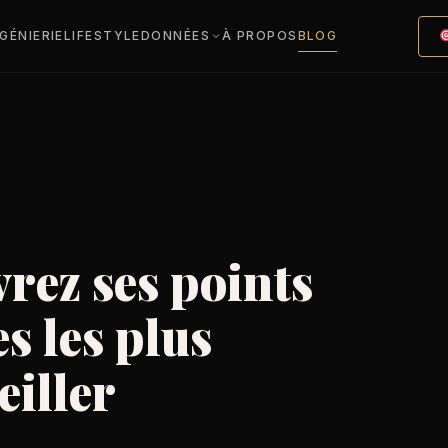
NGÉNIERIE
LIFESTYLE
DONNÉES
À PROPOS
BLOG
rez ses points
es les plus
eiller