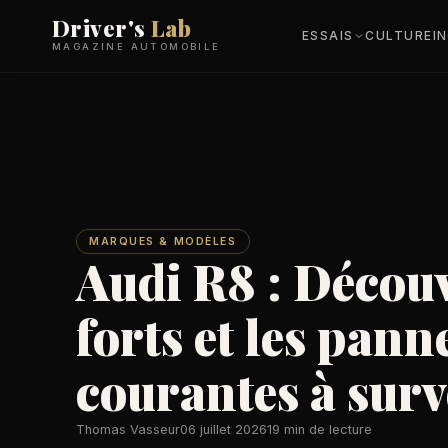
Driver's
Lab
ESSAIS
CULTURE
I
MAGAZINE AUTOMOBILE
MARQUES & MODÈLES
Audi R8 : Découv
forts et les pann
courantes à surv
Thomas Vasseur
06 juillet 2026
19 min de lecture