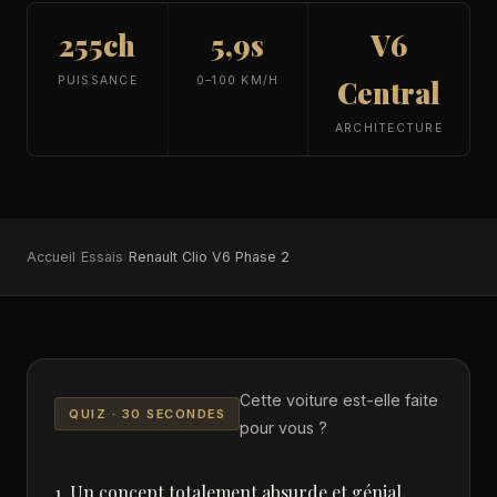
255ch
5,9s
V6
PUISSANCE
0–100 KM/H
Central
ARCHITECTURE
Accueil
›
Essais
›
Renault Clio V6 Phase 2
Cette voiture est-elle faite
QUIZ · 30 SECONDES
pour vous ?
1. Un concept totalement absurde et génial,