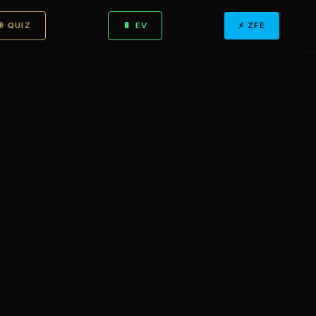
🎯 QUIZ
🔋 EV
⚡ ZFE