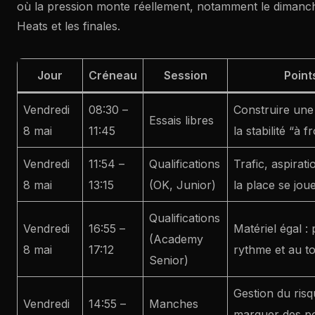
où la pression monte réellement, notamment le dimanc
Heats et les finales.
Jour
Créneau
Session
Point
Vendredi
08:30 –
Construire une 
Essais libres
8 mai
11:45
la stabilité “à f
Vendredi
11:54 –
Qualifications
Trafic, aspirat
8 mai
13:15
(OK, Junior)
la place se jou
Qualifications
Vendredi
16:55 –
Matériel égal : 
(Academy
8 mai
17:12
rythme et au to
Senior)
Gestion du risq
Vendredi
14:55 –
Manches
marquer des po