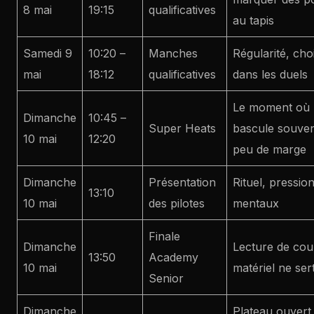
8 mai
19:15
qualificatives
au tapis
Samedi 9
10:20 –
Manches
Régularité, choi
mai
18:12
qualificatives
dans les duels
Le moment où 
Dimanche
10:45 –
Super Heats
bascule souvent
10 mai
12:20
peu de marge
Dimanche
Présentation
Rituel, pressio
13:10
10 mai
des pilotes
mentaux
Finale
Dimanche
Lecture de cour
13:50
Academy
10 mai
matériel ne ser
Senior
Dimanche
Plateau ouvert 