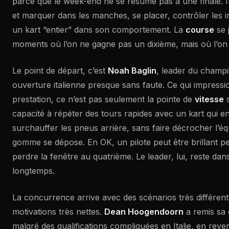
parce que le week-end ne se résume pas à une finale. Il
et marquer dans les manches, se placer, contrôler les i
un kart “entier” dans son comportement. La
course
se 
moments où l’on ne gagne pas un dixième, mais où l’on é
Le point de départ, c’est
Noah Baglin
, leader du champ
ouverture italienne presque sans faute. Ce qui impress
prestation, ce n’est pas seulement la pointe de
vitesse
s
capacité à répéter des tours rapides avec un kart qui e
surchauffer les pneus arrière, sans faire décrocher l’éq
gomme se dépose. En OK, un pilote peut être brillant pe
perdre la fenêtre au quatrième. Le leader, lui, reste dans
longtemps.
La concurrence arrive avec des scénarios très différen
motivations très nettes.
Dean Hoogendoorn
a remis sa 
malgré des qualifications compliquées en Italie, en reve