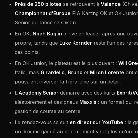
Près de 250 pilotes
se retrouvent à
Valence
(Chiva
Championnat d’Europe
FIA Karting OK et OK-Junio
Senior qui lance sa saison.
En OK,
Noah Baglin
arrive en leader après une ouver
propre, tandis que
Luke Kornder
reste l’un des rares
des points.
En OK-Junior, le plateau est le plus ouvert :
Will Gr
Italie, mais
Girardello
,
Bruno
et
Miron Lorente
ont d
pouvaient inverser la hiérarchie sur un détail.
L’
Academy Senior
démarre avec des karts
Exprit/V
aléatoirement et des pneus
Maxxis
: un format qui re
gestion de course au centre.
Le rendez-vous se suit
en direct sur YouTube
: le 
un dixième gagné au bon moment vaut plus qu’un tour