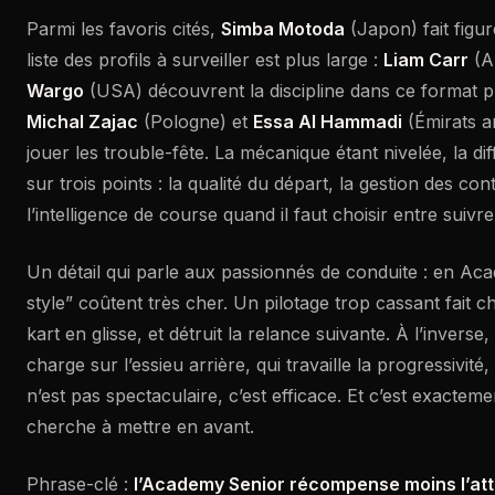
Parmi les favoris cités,
Simba Motoda
(Japon) fait figur
liste des profils à surveiller est plus large :
Liam Carr
(Au
Wargo
(USA) découvrent la discipline dans ce format pr
Michal Zajac
(Pologne) et
Essa Al Hammadi
(Émirats a
jouer les trouble-fête. La mécanique étant nivelée, la di
sur trois points : la qualité du départ, la gestion des cont
l’intelligence de course quand il faut choisir entre suivre
Un détail qui parle aux passionnés de conduite : en Aca
style” coûtent très cher. Un pilotage trop cassant fait c
kart en glisse, et détruit la relance suivante. À l’inverse,
charge sur l’essieu arrière, qui travaille la progressivité
n’est pas spectaculaire, c’est efficace. Et c’est exactem
cherche à mettre en avant.
Phrase-clé :
l’Academy Senior récompense moins l’a